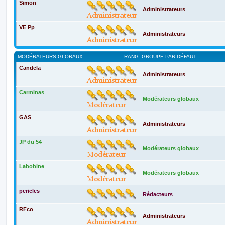
Simon
Administrateurs
VE Pp
Administrateurs
MODÉRATEURS GLOBAUX
RANG
GROUPE PAR DÉFAUT
Candela
Administrateurs
Carminas
Modérateurs globaux
GAS
Administrateurs
JP du 54
Modérateurs globaux
Labobine
Modérateurs globaux
pericles
Rédacteurs
RFco
Administrateurs