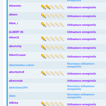
enregistrés
Albanelec
Utilisateurs enregistrés
albano
Utilisateurs enregistrés
Albat_r
Utilisateurs enregistrés
ALBERT 06
Utilisateurs enregistrés
Albert11
Utilisateurs enregistrés
albertchip
Utilisateurs enregistrés
AlbertCouper
Utilisateurs enregistrés
Nouveaux utilisateurs
Albertdedieu Lebeni
enregistrés
alberttjohn8
Utilisateurs enregistrés
alberzeriab
Utilisateurs enregistrés
Nouveaux utilisateurs
albihullsin1974
enregistrés
Nouveaux utilisateurs
Albin
enregistrés
AlBoby
Utilisateurs enregistrés