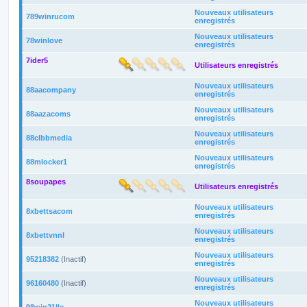
Nouveaux utilisateurs
789winrucom
enregistrés
Nouveaux utilisateurs
78winlove
enregistrés
7ider5
Utilisateurs enregistrés
Nouveaux utilisateurs
88aacompany
enregistrés
Nouveaux utilisateurs
88aazacoms
enregistrés
Nouveaux utilisateurs
88clbbmedia
enregistrés
Nouveaux utilisateurs
88mlocker1
enregistrés
8soupapes
Utilisateurs enregistrés
Nouveaux utilisateurs
8xbettsacom
enregistrés
Nouveaux utilisateurs
8xbettvnnl
enregistrés
Nouveaux utilisateurs
95218382
(Inactif)
enregistrés
Nouveaux utilisateurs
96160480
(Inactif)
enregistrés
Nouveaux utilisateurs
98win21llc