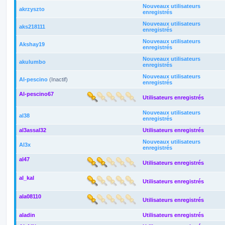
Nouveaux utilisateurs
akrzyszto
enregistrés
Nouveaux utilisateurs
aks218111
enregistrés
Nouveaux utilisateurs
Akshay19
enregistrés
Nouveaux utilisateurs
akulumbo
enregistrés
Nouveaux utilisateurs
Al-pescino
(Inactif)
enregistrés
Al-pescino67
Utilisateurs enregistrés
Nouveaux utilisateurs
al38
enregistrés
al3assal32
Utilisateurs enregistrés
Nouveaux utilisateurs
Al3x
enregistrés
al47
Utilisateurs enregistrés
al_kal
Utilisateurs enregistrés
ala08110
Utilisateurs enregistrés
aladin
Utilisateurs enregistrés