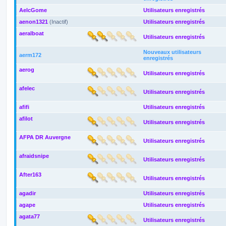
AelcGome
Utilisateurs enregistrés
aenon1321
(Inactif)
Utilisateurs enregistrés
aeralboat
Utilisateurs enregistrés
Nouveaux utilisateurs
aerm172
enregistrés
aerog
Utilisateurs enregistrés
afelec
Utilisateurs enregistrés
afifi
Utilisateurs enregistrés
afilot
Utilisateurs enregistrés
AFPA DR Auvergne
Utilisateurs enregistrés
afraidsnipe
Utilisateurs enregistrés
After163
Utilisateurs enregistrés
agadir
Utilisateurs enregistrés
agape
Utilisateurs enregistrés
agata77
Utilisateurs enregistrés