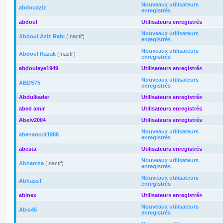
Nouveaux utilisateurs
abdouaziz
enregistrés
abdoul
Utilisateurs enregistrés
Nouveaux utilisateurs
Abdoul Aziz Rabi
(Inactif)
enregistrés
Nouveaux utilisateurs
Abdoul Razak
(Inactif)
enregistrés
abdoulaye1949
Utilisateurs enregistrés
Nouveaux utilisateurs
ABDS75
enregistrés
Abdulkader
Utilisateurs enregistrés
abed amir
Utilisateurs enregistrés
Abelv2004
Utilisateurs enregistrés
Nouveaux utilisateurs
abenancrit1988
enregistrés
abesta
Utilisateurs enregistrés
Nouveaux utilisateurs
Abhamza
(Inactif)
enregistrés
Nouveaux utilisateurs
AbhassT
enregistrés
abinex
Utilisateurs enregistrés
Nouveaux utilisateurs
Abis45
enregistrés