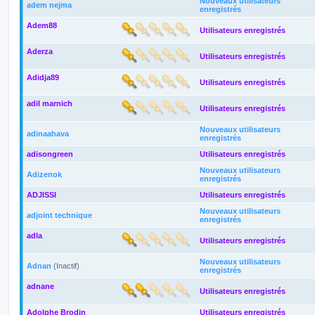
Nouveaux utilisateurs
adem nejma
enregistrés
Adem88
Utilisateurs enregistrés
Aderza
Utilisateurs enregistrés
Adidja89
Utilisateurs enregistrés
adil marnich
Utilisateurs enregistrés
Nouveaux utilisateurs
adinaahava
enregistrés
adisongreen
Utilisateurs enregistrés
Nouveaux utilisateurs
Adizenok
enregistrés
ADJISSI
Utilisateurs enregistrés
Nouveaux utilisateurs
adjoint technique
enregistrés
adla
Utilisateurs enregistrés
Nouveaux utilisateurs
Adnan
(Inactif)
enregistrés
adnane
Utilisateurs enregistrés
Adolphe Brodin
Utilisateurs enregistrés