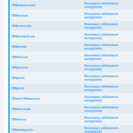
Nouveaux utilisateurs
789betpacomm
enregistrés
Nouveaux utilisateurs
789betrrun
enregistrés
Nouveaux utilisateurs
789bettrocks
enregistrés
Nouveaux utilisateurs
789betvip3com
enregistrés
Nouveaux utilisateurs
789bmobi
enregistrés
Nouveaux utilisateurs
789fittcom
enregistrés
Nouveaux utilisateurs
789pactorr
enregistrés
Nouveaux utilisateurs
789part1
enregistrés
Nouveaux utilisateurs
789pceo
enregistrés
Nouveaux utilisateurs
789win789wwcom
enregistrés
Nouveaux utilisateurs
789winccom
enregistrés
Nouveaux utilisateurs
789winco
enregistrés
Nouveaux utilisateurs
789winkgcom
enregistrés