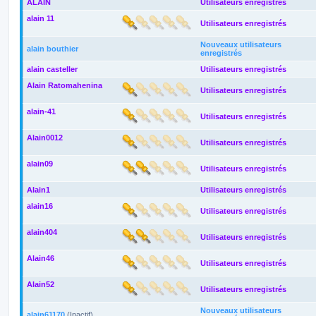
ALAIN
Utilisateurs enregistrés
alain 11
Utilisateurs enregistrés
Nouveaux utilisateurs
alain bouthier
enregistrés
alain casteller
Utilisateurs enregistrés
Alain Ratomahenina
Utilisateurs enregistrés
alain-41
Utilisateurs enregistrés
Alain0012
Utilisateurs enregistrés
alain09
Utilisateurs enregistrés
Alain1
Utilisateurs enregistrés
alain16
Utilisateurs enregistrés
alain404
Utilisateurs enregistrés
Alain46
Utilisateurs enregistrés
Alain52
Utilisateurs enregistrés
Nouveaux utilisateurs
alain61170
(Inactif)