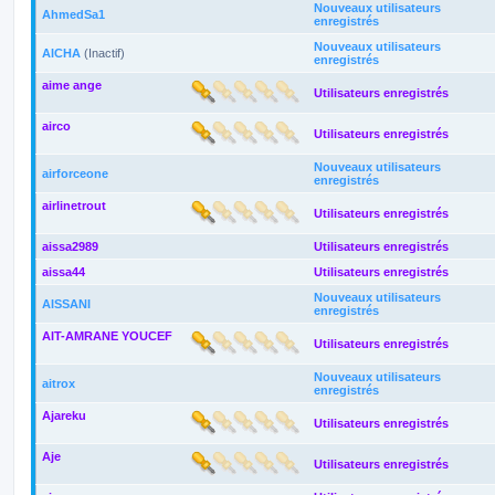
Nouveaux utilisateurs
AhmedSa1
enregistrés
Nouveaux utilisateurs
AICHA
(Inactif)
enregistrés
aime ange
Utilisateurs enregistrés
airco
Utilisateurs enregistrés
Nouveaux utilisateurs
airforceone
enregistrés
airlinetrout
Utilisateurs enregistrés
aissa2989
Utilisateurs enregistrés
aissa44
Utilisateurs enregistrés
Nouveaux utilisateurs
AISSANI
enregistrés
AIT-AMRANE YOUCEF
Utilisateurs enregistrés
Nouveaux utilisateurs
aitrox
enregistrés
Ajareku
Utilisateurs enregistrés
Aje
Utilisateurs enregistrés