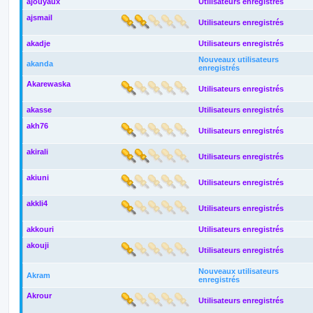
ajouyaux
Utilisateurs enregistrés
ajsmail
Utilisateurs enregistrés
akadje
Utilisateurs enregistrés
Nouveaux utilisateurs
akanda
enregistrés
Akarewaska
Utilisateurs enregistrés
akasse
Utilisateurs enregistrés
akh76
Utilisateurs enregistrés
akirali
Utilisateurs enregistrés
akiuni
Utilisateurs enregistrés
akkli4
Utilisateurs enregistrés
akkouri
Utilisateurs enregistrés
akouji
Utilisateurs enregistrés
Nouveaux utilisateurs
Akram
enregistrés
Akrour
Utilisateurs enregistrés