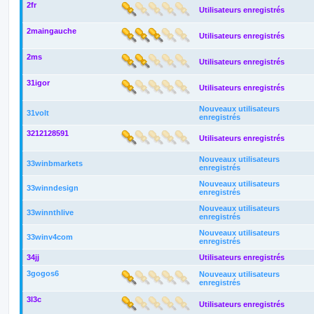
2fr
Utilisateurs enregistrés
2maingauche
Utilisateurs enregistrés
2ms
Utilisateurs enregistrés
31igor
Utilisateurs enregistrés
Nouveaux utilisateurs
31volt
enregistrés
3212128591
Utilisateurs enregistrés
Nouveaux utilisateurs
33winbmarkets
enregistrés
Nouveaux utilisateurs
33winndesign
enregistrés
Nouveaux utilisateurs
33winnthlive
enregistrés
Nouveaux utilisateurs
33winv4com
enregistrés
34jj
Utilisateurs enregistrés
3gogos6
Nouveaux utilisateurs
enregistrés
3l3c
Utilisateurs enregistrés