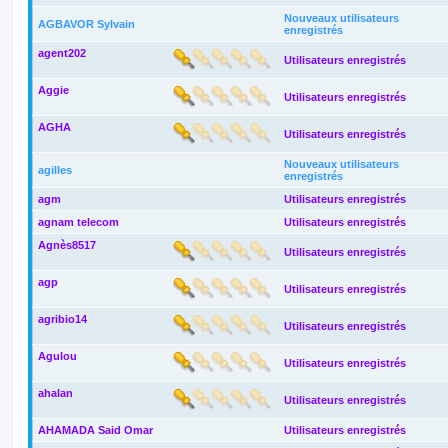
Nouveaux utilisateurs
AGBAVOR Sylvain
enregistrés
agent202
Utilisateurs enregistrés
Aggie
Utilisateurs enregistrés
AGHA
Utilisateurs enregistrés
Nouveaux utilisateurs
agilles
enregistrés
agm
Utilisateurs enregistrés
agnam telecom
Utilisateurs enregistrés
Agnès8517
Utilisateurs enregistrés
agp
Utilisateurs enregistrés
agribio14
Utilisateurs enregistrés
Agulou
Utilisateurs enregistrés
ahalan
Utilisateurs enregistrés
AHAMADA Said Omar
Utilisateurs enregistrés