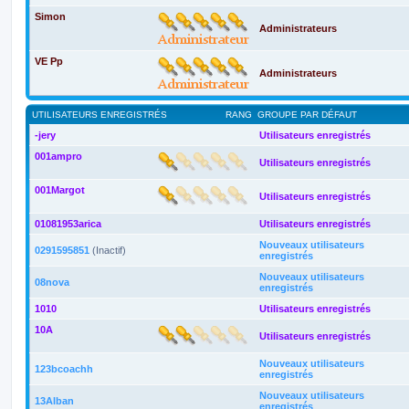
Simon
Administrateurs
VE Pp
Administrateurs
UTILISATEURS ENREGISTRÉS
RANG
GROUPE PAR DÉFAUT
-jery
Utilisateurs enregistrés
001ampro
Utilisateurs enregistrés
001Margot
Utilisateurs enregistrés
01081953arica
Utilisateurs enregistrés
Nouveaux utilisateurs
0291595851
(Inactif)
enregistrés
Nouveaux utilisateurs
08nova
enregistrés
1010
Utilisateurs enregistrés
10A
Utilisateurs enregistrés
Nouveaux utilisateurs
123bcoachh
enregistrés
Nouveaux utilisateurs
13Alban
enregistrés