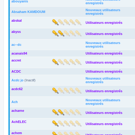
abouyanis
enregistrés
Nouveaux utilisateurs
Absaham KAMDOUM
enregistrés
abskal
Utilisateurs enregistrés
abyss
Utilisateurs enregistrés
Nouveaux utilisateurs
ac--dc
enregistrés
acanais94
Utilisateurs enregistrés
accret
Utilisateurs enregistrés
ACDC
Utilisateurs enregistrés
Nouveaux utilisateurs
Acdc jo
(Inactif)
enregistrés
acdc62
Utilisateurs enregistrés
Nouveaux utilisateurs
Ach
enregistrés
acharne
Utilisateurs enregistrés
AchELEC
Utilisateurs enregistrés
achem
Utilisateurs enregistrés