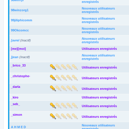
enregistrés
Nouveaux utilisateurs
98winzorg1
enregistrés
Nouveaux utilisateurs
99jiliphicomm
enregistrés
Nouveaux utilisateurs
99Okcomcc
enregistrés
Nouveaux utilisateurs
[avrel
(Inactif)
enregistrés
[me][moi]
Utilisateurs enregistrés
Nouveaux utilisateurs
]jean
(Inactif)
enregistrés
_brico_33
Utilisateurs enregistrés
_christophe-
Utilisateurs enregistrés
_darla
Utilisateurs enregistrés
_kiro
Utilisateurs enregistrés
_seb_
Utilisateurs enregistrés
_simon
Utilisateurs enregistrés
Nouveaux utilisateurs
A H M E D
enregistrés