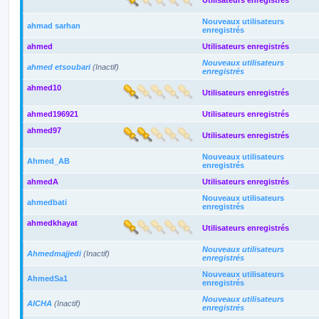
Nouveaux utilisateurs
ahmad sarhan
enregistrés
ahmed
Utilisateurs enregistrés
Nouveaux utilisateurs
ahmed etsoubari
(Inactif)
enregistrés
ahmed10
Utilisateurs enregistrés
ahmed196921
Utilisateurs enregistrés
ahmed97
Utilisateurs enregistrés
Nouveaux utilisateurs
Ahmed_AB
enregistrés
ahmedA
Utilisateurs enregistrés
Nouveaux utilisateurs
ahmedbati
enregistrés
ahmedkhayat
Utilisateurs enregistrés
Nouveaux utilisateurs
Ahmedmajjedi
(Inactif)
enregistrés
Nouveaux utilisateurs
AhmedSa1
enregistrés
Nouveaux utilisateurs
AICHA
(Inactif)
enregistrés