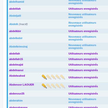
Nouveaux utilisateurs
abdelhamid
enregistrés
abdelilah
Utilisateurs enregistrés
Nouveaux utilisateurs
Abdeljalil
enregistrés
Nouveaux utilisateurs
Abdelk
(Inactif)
enregistrés
abdelkbir
Utilisateurs enregistrés
Nouveaux utilisateurs
abdelkebir
enregistrés
Nouveaux utilisateurs
Abdelkrimsiraj
enregistrés
abdellah
Utilisateurs enregistrés
abdellah15
Utilisateurs enregistrés
abdelmajid
Utilisateurs enregistrés
abdelnaoui
Utilisateurs enregistrés
Abdelwahed
Utilisateurs enregistrés
Abdenoor LAOUER
Utilisateurs enregistrés
abdenour25
Utilisateurs enregistrés
Nouveaux utilisateurs
abderahim
enregistrés
abderrahmane
Utilisateurs enregistrés