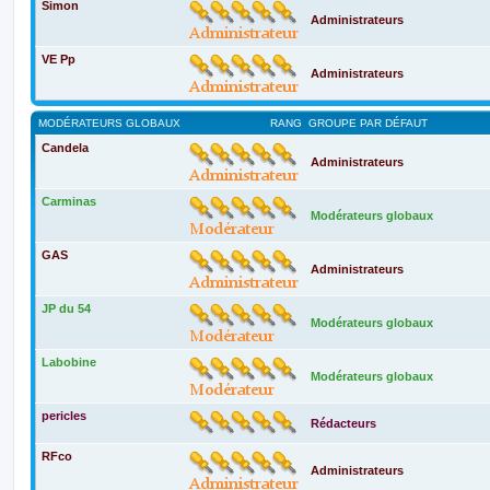
Simon
Administrateurs
VE Pp
Administrateurs
MODÉRATEURS GLOBAUX
RANG
GROUPE PAR DÉFAUT
Candela
Administrateurs
Carminas
Modérateurs globaux
GAS
Administrateurs
JP du 54
Modérateurs globaux
Labobine
Modérateurs globaux
pericles
Rédacteurs
RFco
Administrateurs