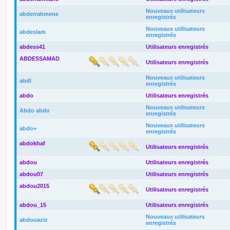
Nouveaux utilisateurs
abderrahmene
enregistrés
Nouveaux utilisateurs
abdeslam
enregistrés
abdess41
Utilisateurs enregistrés
ABDESSAMAD
Utilisateurs enregistrés
Nouveaux utilisateurs
abdl
enregistrés
abdo
Utilisateurs enregistrés
Nouveaux utilisateurs
Abdo abdo
enregistrés
Nouveaux utilisateurs
abdo+
enregistrés
abdokhaf
Utilisateurs enregistrés
abdou
Utilisateurs enregistrés
abdou07
Utilisateurs enregistrés
abdou2015
Utilisateurs enregistrés
abdou_15
Utilisateurs enregistrés
Nouveaux utilisateurs
abdouaziz
enregistrés