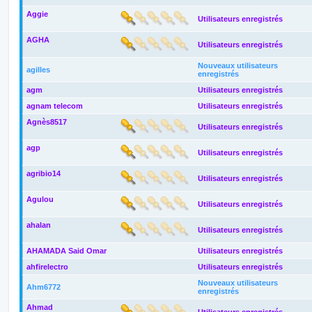
Aggie
Utilisateurs enregistrés
AGHA
Utilisateurs enregistrés
Nouveaux utilisateurs
agilles
enregistrés
agm
Utilisateurs enregistrés
agnam telecom
Utilisateurs enregistrés
Agnès8517
Utilisateurs enregistrés
agp
Utilisateurs enregistrés
agribio14
Utilisateurs enregistrés
Agulou
Utilisateurs enregistrés
ahalan
Utilisateurs enregistrés
AHAMADA Said Omar
Utilisateurs enregistrés
ahfirelectro
Utilisateurs enregistrés
Nouveaux utilisateurs
Ahm6772
enregistrés
Ahmad
Utilisateurs enregistrés