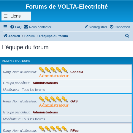
Forums de VOLTA-Electricité
Liens
FAQ
Nous contacter
S’enregistrer
Connexion
R
Accueil
Forum
L’équipe du forum
e
L’équipe du forum
c
h
ADMINISTRATEURS
e
r
Rang, Nom d’utilisateur
Candela
c
Groupe par défaut
Administrateurs
h
Modérateur
Tous les forums
e
r
Rang, Nom d’utilisateur
GAS
Groupe par défaut
Administrateurs
Modérateur
Tous les forums
Rang, Nom d’utilisateur
RFco