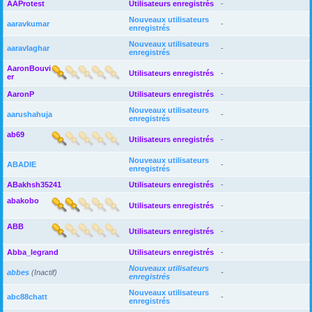
AAProtest
Utilisateurs enregistrés
-
Nouveaux utilisateurs
aaravkumar
-
enregistrés
Nouveaux utilisateurs
aaravlaghar
-
enregistrés
AaronBouvi
Utilisateurs enregistrés
-
er
AaronP
Utilisateurs enregistrés
-
Nouveaux utilisateurs
aarushahuja
-
enregistrés
ab69
Utilisateurs enregistrés
-
Nouveaux utilisateurs
ABADIE
-
enregistrés
ABakhsh35241
Utilisateurs enregistrés
-
abakobo
Utilisateurs enregistrés
-
ABB
Utilisateurs enregistrés
-
Abba_legrand
Utilisateurs enregistrés
-
Nouveaux utilisateurs
abbes
(Inactif)
-
enregistrés
Nouveaux utilisateurs
abc88chatt
-
enregistrés