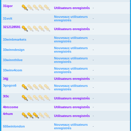
31igor
Utilisateurs enregistrés
-
Nouveaux utilisateurs
31volt
-
enregistrés
3212128591
Utilisateurs enregistrés
-
Nouveaux utilisateurs
33winbmarkets
-
enregistrés
Nouveaux utilisateurs
33winndesign
-
enregistrés
Nouveaux utilisateurs
33winnthlive
-
enregistrés
Nouveaux utilisateurs
33winv4com
-
enregistrés
34jj
Utilisateurs enregistrés
-
3gogos6
Nouveaux utilisateurs
-
enregistrés
3l3c
Utilisateurs enregistrés
-
4btccome
Utilisateurs enregistrés
-
4rhum
Utilisateurs enregistrés
-
Nouveaux utilisateurs
555winlondon
-
enregistrés