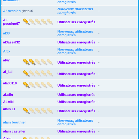
akulumbo
-
enregistrés
Nouveaux utilisateurs
Al-pescino
(Inactif)
-
enregistrés
Al-
Utilisateurs enregistrés
-
pescino67
Nouveaux utilisateurs
al38
-
enregistrés
al3assal32
Utilisateurs enregistrés
-
Nouveaux utilisateurs
Al3x
-
enregistrés
al47
Utilisateurs enregistrés
-
al_kal
Utilisateurs enregistrés
-
ala08110
Utilisateurs enregistrés
-
aladin
Utilisateurs enregistrés
-
ALAIN
Utilisateurs enregistrés
-
alain 11
Utilisateurs enregistrés
-
Nouveaux utilisateurs
alain bouthier
-
enregistrés
alain casteller
Utilisateurs enregistrés
-
Alain