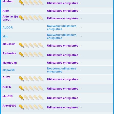
aldebert
Utilisateurs enregistrés
-
Aldo
Utilisateurs enregistrés
-
Aldo_le_Bo
Utilisateurs enregistrés
-
uricot
Nouveaux utilisateurs
ALDOR
-
enregistrés
Nouveaux utilisateurs
aldu
-
enregistrés
aldussien
Utilisateurs enregistrés
-
Alelvortex
Utilisateurs enregistrés
-
alengouan
Utilisateurs enregistrés
-
Nouveaux utilisateurs
alepox68
-
enregistrés
ALEX
Utilisateurs enregistrés
-
Alex D
Utilisateurs enregistrés
-
alex018
Utilisateurs enregistrés
-
Alex05000
Utilisateurs enregistrés
-