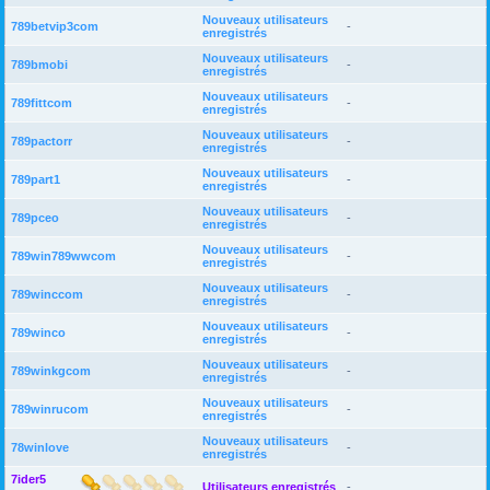
Nouveaux utilisateurs
789betvip3com
-
enregistrés
Nouveaux utilisateurs
789bmobi
-
enregistrés
Nouveaux utilisateurs
789fittcom
-
enregistrés
Nouveaux utilisateurs
789pactorr
-
enregistrés
Nouveaux utilisateurs
789part1
-
enregistrés
Nouveaux utilisateurs
789pceo
-
enregistrés
Nouveaux utilisateurs
789win789wwcom
-
enregistrés
Nouveaux utilisateurs
789winccom
-
enregistrés
Nouveaux utilisateurs
789winco
-
enregistrés
Nouveaux utilisateurs
789winkgcom
-
enregistrés
Nouveaux utilisateurs
789winrucom
-
enregistrés
Nouveaux utilisateurs
78winlove
-
enregistrés
7ider5
Utilisateurs enregistrés
-