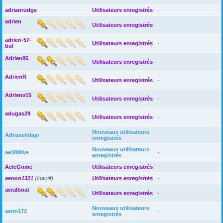
adrianrudge
Utilisateurs enregistrés
-
adrien
Utilisateurs enregistrés
-
adrien-57-
Utilisateurs enregistrés
-
bul
Adrien85
Utilisateurs enregistrés
-
AdrienR
Utilisateurs enregistrés
-
Adrienv15
Utilisateurs enregistrés
-
adugas29
Utilisateurs enregistrés
-
Nouveaux utilisateurs
Advaxendayi
-
enregistrés
Nouveaux utilisateurs
ae388live
-
enregistrés
AelcGome
Utilisateurs enregistrés
-
aenon1321
(Inactif)
Utilisateurs enregistrés
-
aeralboat
Utilisateurs enregistrés
-
Nouveaux utilisateurs
aerm172
-
enregistrés