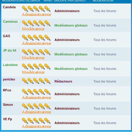
MODÉRATEURS GLOBAUX
RANG
GROUPE PAR DÉFAUT
MODÉRATEUR
Candela
Administrateurs
Tous les forums
Carminas
Modérateurs globaux
Tous les forums
GAS
Administrateurs
Tous les forums
JP du 54
Modérateurs globaux
Tous les forums
Labobine
Modérateurs globaux
Tous les forums
pericles
Rédacteurs
Tous les forums
RFco
Administrateurs
Tous les forums
Simon
Administrateurs
Tous les forums
VE Pp
Administrateurs
Tous les forums