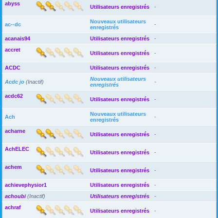
abyss
Utilisateurs enregistrés
-
Nouveaux utilisateurs
ac--dc
-
enregistrés
acanais94
Utilisateurs enregistrés
-
accret
Utilisateurs enregistrés
-
ACDC
Utilisateurs enregistrés
-
Nouveaux utilisateurs
Acdc jo
(Inactif)
-
enregistrés
acdc62
Utilisateurs enregistrés
-
Nouveaux utilisateurs
Ach
-
enregistrés
acharne
Utilisateurs enregistrés
-
AchELEC
Utilisateurs enregistrés
-
achem
Utilisateurs enregistrés
-
achievephysior1
Utilisateurs enregistrés
-
achoubi
(Inactif)
Utilisateurs enregistrés
-
achraf
Utilisateurs enregistrés
-