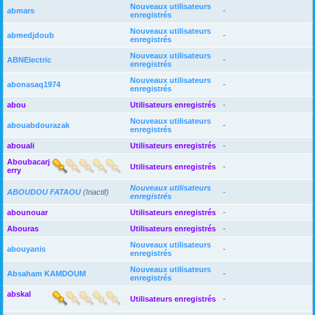
Nouveaux utilisateurs
abmars
-
enregistrés
Nouveaux utilisateurs
abmedjdoub
-
enregistrés
Nouveaux utilisateurs
ABNElectric
-
enregistrés
Nouveaux utilisateurs
abonasaq1974
-
enregistrés
abou
Utilisateurs enregistrés
-
Nouveaux utilisateurs
abouabdourazak
-
enregistrés
abouali
Utilisateurs enregistrés
-
Aboubacarj
Utilisateurs enregistrés
-
erry
Nouveaux utilisateurs
ABOUDOU FATAOU
(Inactif)
-
enregistrés
abounouar
Utilisateurs enregistrés
-
Abouras
Utilisateurs enregistrés
-
Nouveaux utilisateurs
abouyanis
-
enregistrés
Nouveaux utilisateurs
Absaham KAMDOUM
-
enregistrés
abskal
Utilisateurs enregistrés
-