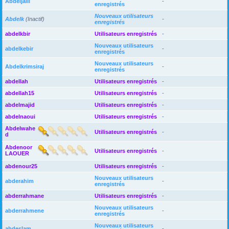
Abdeljalil
-
enregistrés
Nouveaux utilisateurs
Abdelk
(Inactif)
-
enregistrés
abdelkbir
Utilisateurs enregistrés
-
Nouveaux utilisateurs
abdelkebir
-
enregistrés
Nouveaux utilisateurs
Abdelkrimsiraj
-
enregistrés
abdellah
Utilisateurs enregistrés
-
abdellah15
Utilisateurs enregistrés
-
abdelmajid
Utilisateurs enregistrés
-
abdelnaoui
Utilisateurs enregistrés
-
Abdelwahe
Utilisateurs enregistrés
-
d
Abdenoor
Utilisateurs enregistrés
-
LAOUER
abdenour25
Utilisateurs enregistrés
-
Nouveaux utilisateurs
abderahim
-
enregistrés
abderrahmane
Utilisateurs enregistrés
-
Nouveaux utilisateurs
abderrahmene
-
enregistrés
Nouveaux utilisateurs
abdeslam
-