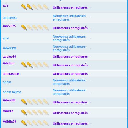
ade
Utilisateurs enregistrés
-
Nouveaux utilisateurs
ade19651
-
enregistrés
Ade7575
Utilisateurs enregistrés
-
Nouveaux utilisateurs
adel
-
enregistrés
Nouveaux utilisateurs
Adel2121
-
enregistrés
adelec30
Utilisateurs enregistrés
-
Adeline
Utilisateurs enregistrés
-
adelrassen
Utilisateurs enregistrés
-
Nouveaux utilisateurs
adem
-
enregistrés
Nouveaux utilisateurs
adem nejma
-
enregistrés
Adem88
Utilisateurs enregistrés
-
Aderza
Utilisateurs enregistrés
-
Adidja89
Utilisateurs enregistrés
-