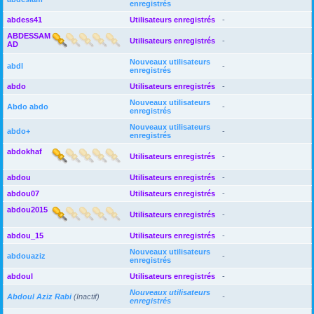
enregistrés
abdess41
Utilisateurs enregistrés
-
ABDESSAM
Utilisateurs enregistrés
-
AD
Nouveaux utilisateurs
abdl
-
enregistrés
abdo
Utilisateurs enregistrés
-
Nouveaux utilisateurs
Abdo abdo
-
enregistrés
Nouveaux utilisateurs
abdo+
-
enregistrés
abdokhaf
Utilisateurs enregistrés
-
abdou
Utilisateurs enregistrés
-
abdou07
Utilisateurs enregistrés
-
abdou2015
Utilisateurs enregistrés
-
abdou_15
Utilisateurs enregistrés
-
Nouveaux utilisateurs
abdouaziz
-
enregistrés
abdoul
Utilisateurs enregistrés
-
Nouveaux utilisateurs
Abdoul Aziz Rabi
(Inactif)
-
enregistrés