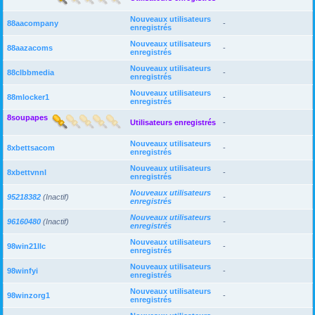
Nouveaux utilisateurs
88aacompany
-
enregistrés
Nouveaux utilisateurs
88aazacoms
-
enregistrés
Nouveaux utilisateurs
88clbbmedia
-
enregistrés
Nouveaux utilisateurs
88mlocker1
-
enregistrés
8soupapes
Utilisateurs enregistrés
-
Nouveaux utilisateurs
8xbettsacom
-
enregistrés
Nouveaux utilisateurs
8xbettvnnl
-
enregistrés
Nouveaux utilisateurs
95218382
(Inactif)
-
enregistrés
Nouveaux utilisateurs
96160480
(Inactif)
-
enregistrés
Nouveaux utilisateurs
98win21llc
-
enregistrés
Nouveaux utilisateurs
98winfyi
-
enregistrés
Nouveaux utilisateurs
98winzorg1
-
enregistrés