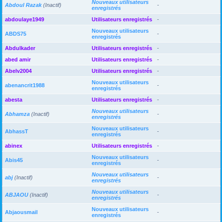
Nouveaux utilisateurs
Abdoul Razak
(Inactif)
-
enregistrés
abdoulaye1949
Utilisateurs enregistrés
-
Nouveaux utilisateurs
ABDS75
-
enregistrés
Abdulkader
Utilisateurs enregistrés
-
abed amir
Utilisateurs enregistrés
-
Abelv2004
Utilisateurs enregistrés
-
Nouveaux utilisateurs
abenancrit1988
-
enregistrés
abesta
Utilisateurs enregistrés
-
Nouveaux utilisateurs
Abhamza
(Inactif)
-
enregistrés
Nouveaux utilisateurs
AbhassT
-
enregistrés
abinex
Utilisateurs enregistrés
-
Nouveaux utilisateurs
Abis45
-
enregistrés
Nouveaux utilisateurs
abj
(Inactif)
-
enregistrés
Nouveaux utilisateurs
ABJAOU
(Inactif)
-
enregistrés
Nouveaux utilisateurs
Abjaousmail
-
enregistrés