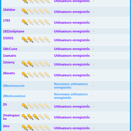
Utilisateurs enregistrés
-
16didier
Utilisateurs enregistrés
-
1793
Utilisateurs enregistrés
-
1822stéphane
Utilisateurs enregistrés
-
1l1ll1l1
Utilisateurs enregistrés
-
1McCune
Utilisateurs enregistrés
-
1tamaris
Utilisateurs enregistrés
-
1thierry
Utilisateurs enregistrés
-
26watts
Utilisateurs enregistrés
-
Nouveaux utilisateurs
28betmexcom
-
enregistrés
Nouveaux utilisateurs
28betscasinoo
-
enregistrés
2fr
Utilisateurs enregistrés
-
2maingauc
Utilisateurs enregistrés
-
he
2ms
Utilisateurs enregistrés
-