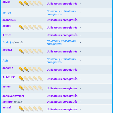
abyss
Utilisateurs enregistrés
-
Nouveaux utilisateurs
ac--dc
-
enregistrés
acanais94
Utilisateurs enregistrés
-
accret
Utilisateurs enregistrés
-
ACDC
Utilisateurs enregistrés
-
Nouveaux utilisateurs
Acdc jo
(Inactif)
-
enregistrés
acdc62
Utilisateurs enregistrés
-
Nouveaux utilisateurs
Ach
-
enregistrés
acharne
Utilisateurs enregistrés
-
AchELEC
Utilisateurs enregistrés
-
achem
Utilisateurs enregistrés
-
achievephysior1
Utilisateurs enregistrés
-
achoubi
(Inactif)
Utilisateurs enregistrés
-
achraf
Utilisateurs enregistrés
-