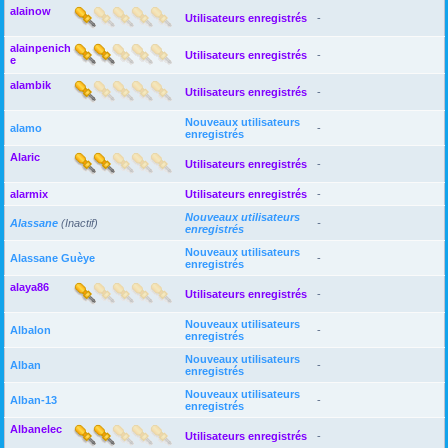
alainow
Utilisateurs enregistrés
-
alainpenich
Utilisateurs enregistrés
-
e
alambik
Utilisateurs enregistrés
-
Nouveaux utilisateurs
alamo
-
enregistrés
Alaric
Utilisateurs enregistrés
-
alarmix
Utilisateurs enregistrés
-
Nouveaux utilisateurs
Alassane
(Inactif)
-
enregistrés
Nouveaux utilisateurs
Alassane Guèye
-
enregistrés
alaya86
Utilisateurs enregistrés
-
Nouveaux utilisateurs
Albalon
-
enregistrés
Nouveaux utilisateurs
Alban
-
enregistrés
Nouveaux utilisateurs
Alban-13
-
enregistrés
Albanelec
Utilisateurs enregistrés
-