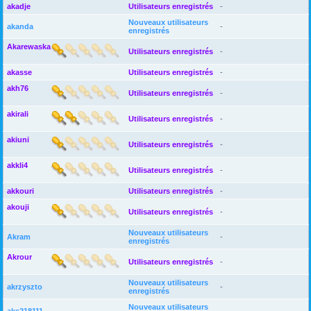
akadje
Utilisateurs enregistrés
-
Nouveaux utilisateurs
akanda
-
enregistrés
Akarewaska
Utilisateurs enregistrés
-
akasse
Utilisateurs enregistrés
-
akh76
Utilisateurs enregistrés
-
akirali
Utilisateurs enregistrés
-
akiuni
Utilisateurs enregistrés
-
akkli4
Utilisateurs enregistrés
-
akkouri
Utilisateurs enregistrés
-
akouji
Utilisateurs enregistrés
-
Nouveaux utilisateurs
Akram
-
enregistrés
Akrour
Utilisateurs enregistrés
-
Nouveaux utilisateurs
akrzyszto
-
enregistrés
Nouveaux utilisateurs