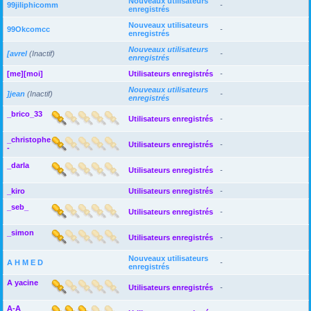
Nouveaux utilisateurs
99jiliphicomm
-
enregistrés
Nouveaux utilisateurs
99Okcomcc
-
enregistrés
Nouveaux utilisateurs
[avrel
(Inactif)
-
enregistrés
[me][moi]
Utilisateurs enregistrés
-
Nouveaux utilisateurs
]jean
(Inactif)
-
enregistrés
_brico_33
Utilisateurs enregistrés
-
_christophe
Utilisateurs enregistrés
-
-
_darla
Utilisateurs enregistrés
-
_kiro
Utilisateurs enregistrés
-
_seb_
Utilisateurs enregistrés
-
_simon
Utilisateurs enregistrés
-
Nouveaux utilisateurs
A H M E D
-
enregistrés
A yacine
Utilisateurs enregistrés
-
A-A