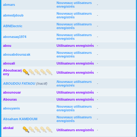
Nouveaux utilisateurs
abmars
-
enregistrés
Nouveaux utilisateurs
abmedjdoub
-
enregistrés
Nouveaux utilisateurs
ABNElectric
-
enregistrés
Nouveaux utilisateurs
abonasaq1974
-
enregistrés
abou
Utilisateurs enregistrés
-
Nouveaux utilisateurs
abouabdourazak
-
enregistrés
abouali
Utilisateurs enregistrés
-
Aboubacarj
Utilisateurs enregistrés
-
erry
Nouveaux utilisateurs
ABOUDOU FATAOU
(Inactif)
-
enregistrés
abounouar
Utilisateurs enregistrés
-
Abouras
Utilisateurs enregistrés
-
Nouveaux utilisateurs
abouyanis
-
enregistrés
Nouveaux utilisateurs
Absaham KAMDOUM
-
enregistrés
abskal
Utilisateurs enregistrés
-