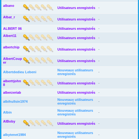
albano
Utilisateurs enregistrés
-
Albat_r
Utilisateurs enregistrés
-
ALBERT 06
Utilisateurs enregistrés
-
Albert11
Utilisateurs enregistrés
-
albertchip
Utilisateurs enregistrés
-
AlbertCoup
Utilisateurs enregistrés
-
er
Nouveaux utilisateurs
Albertdedieu Lebeni
-
enregistrés
alberttjohn
Utilisateurs enregistrés
-
8
alberzeriab
Utilisateurs enregistrés
-
Nouveaux utilisateurs
albihullsin1974
-
enregistrés
Nouveaux utilisateurs
Albin
-
enregistrés
AlBoby
Utilisateurs enregistrés
-
Nouveaux utilisateurs
albytenet1984
-
enregistrés