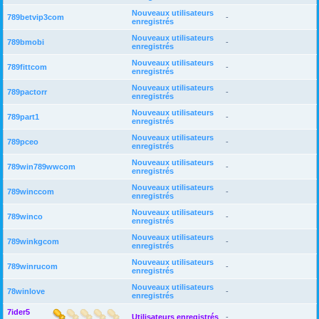
Nouveaux utilisateurs
789betvip3com
-
enregistrés
Nouveaux utilisateurs
789bmobi
-
enregistrés
Nouveaux utilisateurs
789fittcom
-
enregistrés
Nouveaux utilisateurs
789pactorr
-
enregistrés
Nouveaux utilisateurs
789part1
-
enregistrés
Nouveaux utilisateurs
789pceo
-
enregistrés
Nouveaux utilisateurs
789win789wwcom
-
enregistrés
Nouveaux utilisateurs
789winccom
-
enregistrés
Nouveaux utilisateurs
789winco
-
enregistrés
Nouveaux utilisateurs
789winkgcom
-
enregistrés
Nouveaux utilisateurs
789winrucom
-
enregistrés
Nouveaux utilisateurs
78winlove
-
enregistrés
7ider5
Utilisateurs enregistrés
-