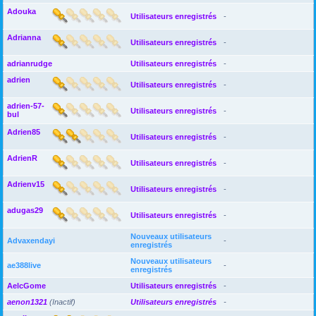
Adouka
Utilisateurs enregistrés
-
Adrianna
Utilisateurs enregistrés
-
adrianrudge
Utilisateurs enregistrés
-
adrien
Utilisateurs enregistrés
-
adrien-57-
Utilisateurs enregistrés
-
bul
Adrien85
Utilisateurs enregistrés
-
AdrienR
Utilisateurs enregistrés
-
Adrienv15
Utilisateurs enregistrés
-
adugas29
Utilisateurs enregistrés
-
Nouveaux utilisateurs
Advaxendayi
-
enregistrés
Nouveaux utilisateurs
ae388live
-
enregistrés
AelcGome
Utilisateurs enregistrés
-
aenon1321
(Inactif)
Utilisateurs enregistrés
-