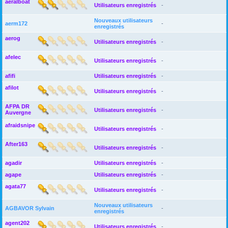
aeralboat
Utilisateurs enregistrés
-
Nouveaux utilisateurs
aerm172
-
enregistrés
aerog
Utilisateurs enregistrés
-
afelec
Utilisateurs enregistrés
-
afifi
Utilisateurs enregistrés
-
afilot
Utilisateurs enregistrés
-
AFPA DR
Utilisateurs enregistrés
-
Auvergne
afraidsnipe
Utilisateurs enregistrés
-
After163
Utilisateurs enregistrés
-
agadir
Utilisateurs enregistrés
-
agape
Utilisateurs enregistrés
-
agata77
Utilisateurs enregistrés
-
Nouveaux utilisateurs
AGBAVOR Sylvain
-
enregistrés
agent202
Utilisateurs enregistrés
-