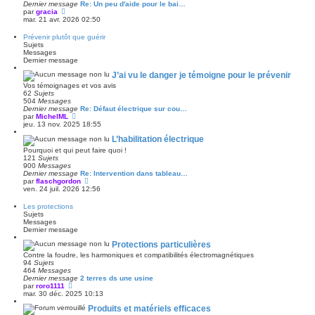
e
Dernier message
Re: Un peu d'aide pour le bai…
r
V
par
gracia
n
o
mar. 21 avr. 2026 02:50
i
i
e
r
Prévenir plutôt que guérir
r
l
Sujets
m
e
Messages
e
d
Dernier message
s
e
s
r
J’ai vu le danger je témoigne pour le prévenir
a
n
Vos témoignages et vos avis
g
i
62
Sujets
e
e
504
Messages
r
Dernier message
Re: Défaut électrique sur cou…
m
V
par
MichelML
e
o
jeu. 13 nov. 2025 18:55
s
i
s
L’habilitation électrique
r
a
l
Pourquoi et qui peut faire quoi !
g
e
121
Sujets
e
d
900
Messages
e
Dernier message
Re: Intervention dans tableau…
r
V
par
flaschgordon
n
o
ven. 24 juil. 2026 12:56
i
i
e
r
Les protections
r
l
Sujets
m
e
Messages
e
d
Dernier message
s
e
s
r
Protections particulières
a
n
Contre la foudre, les harmoniques et compatibilités électromagnétiques
g
i
94
Sujets
e
e
464
Messages
r
Dernier message
2 terres ds une usine
m
V
par
roro1111
e
o
mar. 30 déc. 2025 10:13
s
i
s
Produits et matériels efficaces
r
a