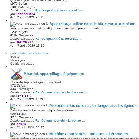
Question pour le câblage, le montage…
e
1970
Sujets
d
13001
Messages
e
Dernier message
Repérage du tableau quand jus…
r
V
par
FabriceD524
n
o
dim. 2 août 2026 20:11
i
i
e
Appareillage utilisé dans le bâtiment, à la maison
r
r
l
Interrupteurs, va et vient, disjoncteurs et divers petits appareils…
m
e
1236
Sujets
e
d
8107
Messages
s
e
Dernier message
Re: Comptabilité ID tetra hag…
s
r
V
par
DROOPY17
a
n
o
ven. 7 août 2026 17:16
g
i
i
e
e
r
L’électricité dans l’industrie
r
l
Sujets
m
e
Messages
e
d
Dernier message
s
e
s
r
a
n
Matériel, appareillage, équipement
g
i
e
e
Choix de l’appareillage, du matériel,
r
872
Sujets
m
4340
Messages
e
Dernier message
Re: Commander des badges sur …
s
V
par
pericles
s
o
dim. 2 août 2026 11:29
a
i
g
Protection des départs, les longueurs des lignes e
r
e
l
Calculs divers, électrotechnique, les mesures…
e
598
Sujets
d
3275
Messages
e
Dernier message
Re: Comment choisir la bonne …
r
V
par
jack25
n
o
mar. 21 juil. 2026 05:47
i
i
e
Machines tournantes : moteurs, alternateurs...
r
r
l
Vos problèmes concernant les mesures, les pannes des moteurs et alternateurs en généra