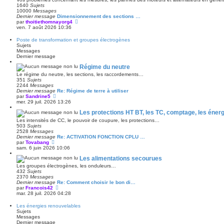
m
e
1640
Sujets
e
d
10000
Messages
s
e
Dernier message
Dimensionnement des sections …
s
r
V
par
thoitiethomnayorg4
a
n
o
ven. 7 août 2026 10:36
g
i
i
e
e
r
Poste de transformation et groupes électrogènes
r
l
Sujets
m
e
Messages
e
d
Dernier message
s
e
s
r
Régime du neutre
a
n
Le régime du neutre, les sections, les raccordements…
g
i
351
Sujets
e
e
2244
Messages
r
Dernier message
Re: Régime de terre à utiliser
m
V
par
Sandrine5
e
o
mer. 29 juil. 2026 13:26
s
i
s
Les protections HT BT, les TC, comptage, les énergi
r
a
l
Les intensités de CC, le pouvoir de coupure, les protections…
g
e
503
Sujets
e
d
2528
Messages
e
Dernier message
Re: ACTIVATION FONCTION CPLU …
r
V
par
Tovabang
n
o
sam. 6 juin 2026 10:06
i
i
e
Les alimentations secourues
r
r
l
Les groupes électrogènes, les onduleurs…
m
e
432
Sujets
e
d
2370
Messages
s
e
Dernier message
Re: Comment choisir le bon di…
s
r
V
par
Francois42
a
n
o
mar. 28 juil. 2026 04:28
g
i
i
e
e
r
Les énergies renouvelables
r
l
Sujets
m
e
Messages
e
d
Dernier message