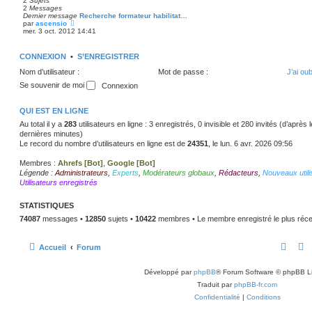
2
Sujets
s
2
Messages
a
Dernier message
Recherche formateur habilitat…
g
V
par
ascensio
e
o
mer. 3 oct. 2012 14:41
i
r
l
CONNEXION
•
S’ENREGISTRER
e
d
Nom d’utilisateur :
Mot de passe :
J’ai ou
e
r
Se souvenir de moi
n
i
e
QUI EST EN LIGNE
r
m
Au total il y a
283
utilisateurs en ligne : 3 enregistrés, 0 invisible et 280 invités (d’après
e
dernières minutes)
s
Le record du nombre d’utilisateurs en ligne est de
24351
, le lun. 6 avr. 2026 09:56
s
a
g
Membres :
Ahrefs [Bot]
,
Google [Bot]
e
Légende :
Administrateurs
,
Experts
,
Modérateurs globaux
,
Rédacteurs
,
Nouveaux utili
Utilisateurs enregistrés
STATISTIQUES
74087
messages •
12850
sujets •
10422
membres • Le membre enregistré le plus réce
Accueil
Forum
Développé par
phpBB
® Forum Software © phpBB L
Traduit par
phpBB-fr.com
Confidentialité
|
Conditions