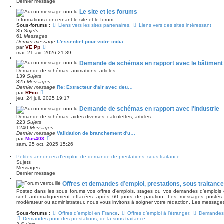
Dernier message
s
e
s
r
Le site et les forums
a
n
Informations concernant le site et le forum.
g
i
Sous-forums :
Liens vers les sites partenaires
,
Liens vers des sites intéressant
e
e
35
Sujets
r
61
Messages
m
Dernier message
L'essentiel pour votre initia…
e
V
par
VE Pp
s
o
mar. 21 avr. 2026 21:39
s
i
a
Demande de schémas en rapport avec le bâtiment
r
g
l
Demande de schémas, animations, articles...
e
e
139
Sujets
d
825
Messages
e
Dernier message
Re: Extracteur d'air avec deu…
r
V
par
RFco
n
o
jeu. 24 juil. 2025 19:17
i
i
e
Demande de schémas en rapport avec l'industrie
r
r
l
Demande de schémas, aides diverses, calculettes, articles...
m
e
223
Sujets
e
d
1240
Messages
s
e
Dernier message
Validation de branchement d'u…
s
r
V
par
Mus403
a
n
o
sam. 25 oct. 2025 15:26
g
i
i
e
e
r
Petites annonces d'emploi, de demande de prestations, sous traitance...
r
l
Sujets
m
e
Messages
e
d
Dernier message
s
e
s
r
Offres et demandes d’emploi, prestations, sous traitance 
a
n
Postez dans les sous forums vos offres d’emplois, stages ou vos demandes d’emplois
g
i
sont automatiquement effacées après 60 jours de parution. Les messages postés 
e
e
modérateur ou administrateur, nous vous invitons à soigner votre rédaction. Les message
r
m
Sous-forums :
Offres d’emploi en France
,
Offres d’emploi à l’étranger
,
Demandes 
e
Demandes pour des prestations, de la sous traitance...
s