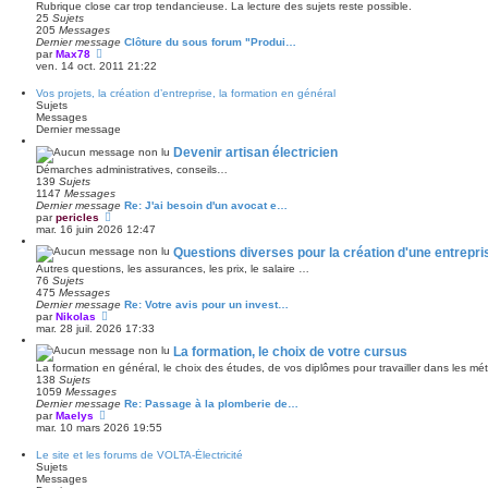
l
Rubrique close car trop tendancieuse. La lecture des sujets reste possible.
g
e
25
Sujets
e
d
205
Messages
e
Dernier message
Clôture du sous forum "Produi…
r
V
par
Max78
n
o
ven. 14 oct. 2011 21:22
i
i
e
r
Vos projets, la création d’entreprise, la formation en général
r
l
Sujets
m
e
Messages
e
d
Dernier message
s
e
s
r
Devenir artisan électricien
a
n
Démarches administratives, conseils…
g
i
139
Sujets
e
e
1147
Messages
r
Dernier message
Re: J'ai besoin d'un avocat e…
m
V
par
pericles
e
o
mar. 16 juin 2026 12:47
s
i
s
Questions diverses pour la création d'une entrepri
r
a
l
Autres questions, les assurances, les prix, le salaire …
g
e
76
Sujets
e
d
475
Messages
e
Dernier message
Re: Votre avis pour un invest…
r
V
par
Nikolas
n
o
mar. 28 juil. 2026 17:33
i
i
e
La formation, le choix de votre cursus
r
r
l
La formation en général, le choix des études, de vos diplômes pour travailler dans les métier
m
e
138
Sujets
e
d
1059
Messages
s
e
Dernier message
Re: Passage à la plomberie de…
s
r
V
par
Maelys
a
n
o
mar. 10 mars 2026 19:55
g
i
i
e
e
r
Le site et les forums de VOLTA-Électricité
r
l
Sujets
m
e
Messages
e
d