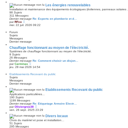
s
e
s
r
Les énergies renouvelables
a
n
Installation et maintenance des équipements écologiques (éoliennes, panneaux solaires ..
g
i
98
Sujets
e
e
311
Messages
r
Dernier message
Re: Experts en plomberie et d…
m
V
par
RFco
e
o
mer. 22 juil. 2026 09:22
s
i
s
r
Forum
a
l
Sujets
g
e
Messages
e
d
Dernier message
e
r
Chauffage fonctionnant au moyen de l'électricité.
n
Systèmes de chauffage fonctionnant au moyen de l'électricité.
i
9
Sujets
e
26
Messages
r
Dernier message
Re: Comment choisir un disjon…
m
V
par
Carminas
e
o
jeu. 28 mai 2026 14:54
s
i
s
r
Etablissements Recevant du public
a
l
Sujets
g
e
Messages
e
d
Dernier message
e
r
Etablissements Recevant du public
n
Applications particulières…
i
190
Sujets
e
1199
Messages
r
Dernier message
Re: Etiquetage Armoire Electr…
m
V
par
Oliviergros38
e
o
ven. 26 sept. 2025 23:29
s
i
s
Divers locaux
r
a
l
Choix du matériel et pose et installation…
g
e
51
Sujets
e
d
295
Messages