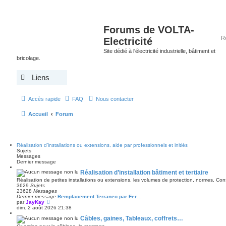
Forums de VOLTA-
Electricité
Site dédié à l'électricité industrielle, bâtiment et
bricolage.
Liens
Accès rapide
FAQ
Nous contacter
Accueil
Forum
Réalisation d’installations ou extensions, aide par professionnels et initiés
Sujets
Messages
Dernier message
Réalisation d’installation bâtiment et tertiaire
Réalisation de petites installations ou extensions, les volumes de protection, normes, C
3629
Sujets
23628
Messages
Dernier message
Remplacement Terraneo par Fer…
V
par
JayKay
o
dim. 2 août 2026 21:38
i
Câbles, gaines, Tableaux, coffrets…
r
l