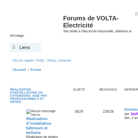
Forums de VOLTA-
Electricité
Site dédié à l'électricité industrielle, bâtiment et
bricolage.
Liens
Accès rapide
FAQ
Nous contacter
Accueil
Forum
RÉALISATION
SUJETS
MESSAGES
DERNIE
D’INSTALLATIONS OU
EXTENSIONS, AIDE PAR
PROFESSIONNELS ET
INITIÉS
Remplac
3629
23628
par
Jay
dim. 2 a
Réalisation
d’installation
bâtiment et
tertiaire
Réalisation de petites