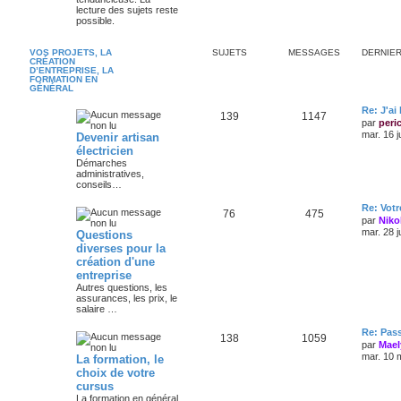
lecture des sujets reste
possible.
VOS PROJETS, LA
SUJETS
MESSAGES
DERNIE
CRÉATION
D’ENTREPRISE, LA
FORMATION EN
GÉNÉRAL
Re: J'ai
139
1147
par
peri
mar. 16 j
Devenir artisan
électricien
Démarches
administratives,
conseils…
Re: Votr
76
475
par
Niko
mar. 28 j
Questions
diverses pour la
création d'une
entreprise
Autres questions, les
assurances, les prix, le
salaire …
Re: Pas
138
1059
par
Mael
mar. 10 
La formation, le
choix de votre
cursus
La formation en général,