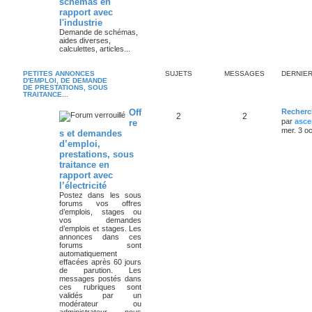
schémas en
rapport avec
l'industrie
Demande de schémas,
aides diverses,
calculettes, articles...
PETITES ANNONCES
SUJETS
MESSAGES
DERNIE
D'EMPLOI, DE DEMANDE
DE PRESTATIONS, SOUS
TRAITANCE...
Off
Recherc
2
2
par
asce
re
mer. 3 o
s et demandes
d’emploi,
prestations, sous
traitance en
rapport avec
l’électricité
Postez dans les sous
forums vos offres
d’emplois, stages ou
vos demandes
d’emplois et stages. Les
annonces dans ces
forums sont
automatiquement
effacées après 60 jours
de parution. Les
messages postés dans
ces rubriques sont
validés par un
modérateur ou