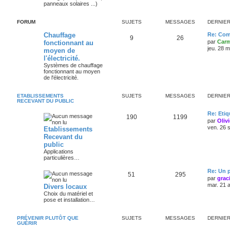
panneaux solaires ...)
FORUM
SUJETS
MESSAGES
DERNIE
Chauffage
Re: Com
9
26
par
Carm
fonctionnant au
jeu. 28 
moyen de
l'électricité.
Systèmes de chauffage
fonctionnant au moyen
de l'électricité.
ETABLISSEMENTS
SUJETS
MESSAGES
DERNIE
RECEVANT DU PUBLIC
Re: Eti
190
1199
par
Oliv
ven. 26 
Etablissements
Recevant du
public
Applications
particulières…
Re: Un p
51
295
par
grac
mar. 21 
Divers locaux
Choix du matériel et
pose et installation…
PRÉVENIR PLUTÔT QUE
SUJETS
MESSAGES
DERNIE
GUÉRIR