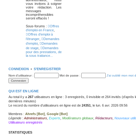
administrateur, nous
vous invitons à soigner
votre rédaction. Les
messages
incompréhensibles
seront effacés !
Sous-forums :
Offres
d’emploi en France
,
Offres d’emploi à
l’étranger
,
Demandes
d’emploi
,
Demandes
de stage
,
Demandes
pour des prestations, de
la sous traitance...
CONNEXION
•
S’ENREGISTRER
Nom d’utilisateur :
Mot de passe :
J’ai oublié mon mot 
QUI EST EN LIGNE
Au total il y a
267
utilisateurs en ligne : 3 enregistrés, 0 invisible et 264 invités (d’après
dernières minutes)
Le record du nombre d’utilisateurs en ligne est de
24351
, le lun. 6 avr. 2026 09:56
Membres :
Ahrefs [Bot]
,
Google [Bot]
Légende :
Administrateurs
,
Experts
,
Modérateurs globaux
,
Rédacteurs
,
Nouveaux utili
Utilisateurs enregistrés
STATISTIQUES