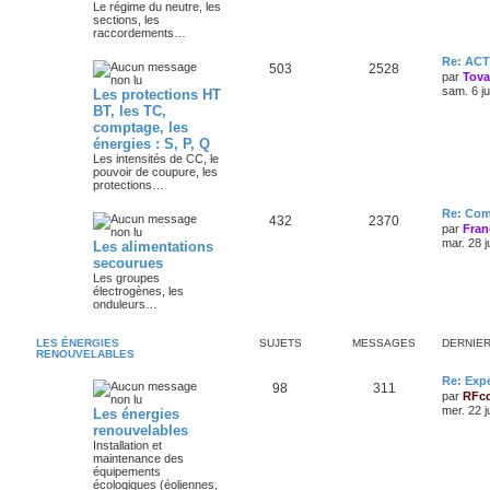
Le régime du neutre, les
sections, les
raccordements…
Re: AC
503
2528
par
Tov
sam. 6 j
Les protections HT
BT, les TC,
comptage, les
énergies : S, P, Q
Les intensités de CC, le
pouvoir de coupure, les
protections…
Re: Com
432
2370
par
Fran
mar. 28 j
Les alimentations
secourues
Les groupes
électrogènes, les
onduleurs…
LES ÉNERGIES
SUJETS
MESSAGES
DERNIE
RENOUVELABLES
Re: Exp
98
311
par
RFc
mer. 22 j
Les énergies
renouvelables
Installation et
maintenance des
équipements
écologiques (éoliennes,