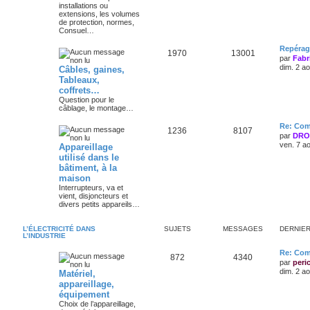
installations ou
extensions, les volumes
de protection, normes,
Consuel…
Repérag
1970
13001
par
Fabr
dim. 2 a
Câbles, gaines,
Tableaux,
coffrets…
Question pour le
câblage, le montage…
Re: Comp
1236
8107
par
DRO
ven. 7 a
Appareillage
utilisé dans le
bâtiment, à la
maison
Interrupteurs, va et
vient, disjoncteurs et
divers petits appareils…
L’ÉLECTRICITÉ DANS
SUJETS
MESSAGES
DERNIE
L’INDUSTRIE
Re: Com
872
4340
par
peri
dim. 2 a
Matériel,
appareillage,
équipement
Choix de l’appareillage,