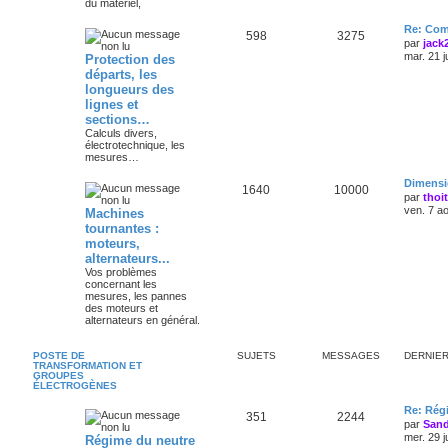
du matériel,
Re: Com
598
3275
par
jack
mar. 21 j
Protection des
départs, les
longueurs des
lignes et
sections…
Calculs divers,
électrotechnique, les
mesures…
Dimensi
1640
10000
par
thoi
ven. 7 a
Machines
tournantes :
moteurs,
alternateurs...
Vos problèmes
concernant les
mesures, les pannes
des moteurs et
alternateurs en général.
POSTE DE
SUJETS
MESSAGES
DERNIE
TRANSFORMATION ET
GROUPES
ÉLECTROGÈNES
Re: Régi
351
2244
par
Sand
mer. 29 j
Régime du neutre