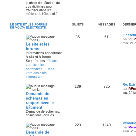
le choix des études, de
vos diplômes pour
travailler dans les
métiers de l’électricité.
LE SITE ET LES FORUMS
SUJETS
MESSAGES
DERNIE
DE VOLTA-ÉLECTRICITÉ
L'essent
35
61
par
VE P
mar. 21 
Le site et les
forums
Informations concernant
le site et le forum.
Sous-forums :
Liens
vers les sites
partenaires
,
Liens
vers des sites
intéressant
Re: Extr
139
825
par
RFc
jeu. 24 j
Demande de
schémas en
rapport avec le
bâtiment
Demande de schémas,
animations, articles...
Validat
223
1240
par
Mus
sam. 25 
Demande de