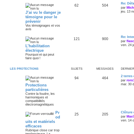
Re: Défa
62
504
par
Mich
jeu. 13 n
J’ai vu le danger je
témoigne pour le
prévenir
Vos témoignages et vos
avis
Re: Int
121
900
par
flas
ven. 24 j
L’habilitation
électrique
Pourquoi et qui peut
faire quoi !
LES PROTECTIONS
SUJETS
MESSAGES
DERNIE
2 terres
94
464
par
roro
mar. 30 
Protections
particulières
Contre la foudre, les
harmoniques et
compatibilités
électromagnétiques
Pr
Clôture
25
205
par
Max
od
ven. 14 
uits et matériels
efficaces
Rubrique close car trop
tendancieuse. La