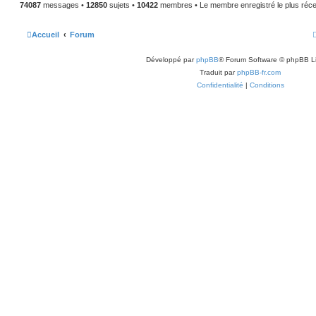
74087
messages •
12850
sujets •
10422
membres • Le membre enregistré le plus réce
Accueil
Forum
Développé par
phpBB
® Forum Software © phpBB L
Traduit par
phpBB-fr.com
Confidentialité
|
Conditions