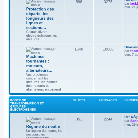
598
3275
par
jack
mar. 21 j
Protection des
départs, les
longueurs des
lignes et
sections…
Calculs divers,
électrotechnique, les
mesures…
Dimensi
1640
10000
par
thoi
ven. 7 a
Machines
tournantes :
moteurs,
alternateurs...
Vos problèmes
concernant les
mesures, les pannes
des moteurs et
alternateurs en général.
POSTE DE
SUJETS
MESSAGES
DERNIE
TRANSFORMATION ET
GROUPES
ÉLECTROGÈNES
Re: Régi
351
2244
par
Sand
mer. 29 j
Régime du neutre
Le régime du neutre, les
sections, les