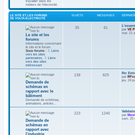
travailler dans les
métiers de l’électricité.
LE SITE ET LES FORUMS
SUJETS
MESSAGES
DERNIE
DE VOLTA-ÉLECTRICITÉ
L'essent
35
61
par
VE P
mar. 21 
Le site et les
forums
Informations concernant
le site et le forum.
Sous-forums :
Liens
vers les sites
partenaires
,
Liens
vers des sites
intéressant
Re: Extr
139
825
par
RFc
jeu. 24 j
Demande de
schémas en
rapport avec le
bâtiment
Demande de schémas,
animations, articles...
Validat
223
1240
par
Mus
sam. 25 
Demande de
schémas en
rapport avec
l'industrie