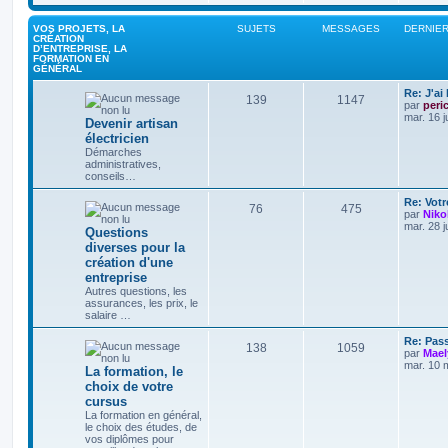
VOS PROJETS, LA
SUJETS
MESSAGES
DERNIE
CRÉATION
D’ENTREPRISE, LA
FORMATION EN
GÉNÉRAL
Re: J'ai
139
1147
par
peri
mar. 16 j
Devenir artisan
électricien
Démarches
administratives,
conseils…
Re: Votr
76
475
par
Niko
mar. 28 j
Questions
diverses pour la
création d'une
entreprise
Autres questions, les
assurances, les prix, le
salaire …
Re: Pas
138
1059
par
Mael
mar. 10 
La formation, le
choix de votre
cursus
La formation en général,
le choix des études, de
vos diplômes pour