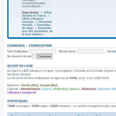
messages
incompréhensibles
seront effacés !
Sous-forums :
Offres
d’emploi en France
,
Offres d’emploi à
l’étranger
,
Demandes
d’emploi
,
Demandes
de stage
,
Demandes
pour des prestations, de
la sous traitance...
CONNEXION
•
S’ENREGISTRER
Nom d’utilisateur :
Mot de passe :
J’ai ou
Se souvenir de moi
QUI EST EN LIGNE
Au total il y a
217
utilisateurs en ligne : 3 enregistrés, 0 invisible et 214 invités (d’après
dernières minutes)
Le record du nombre d’utilisateurs en ligne est de
24351
, le lun. 6 avr. 2026 09:56
Membres :
Ahrefs [Bot]
,
Google [Bot]
Légende :
Administrateurs
,
Experts
,
Modérateurs globaux
,
Rédacteurs
,
Nouveaux utili
Utilisateurs enregistrés
STATISTIQUES
74088
messages •
12850
sujets •
10429
membres • Le membre enregistré le plus réce