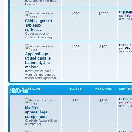
de protection, normes,
Consuel…
Repérag
1970
13001
par
Fabr
dim. 2 a
Câbles, gaines,
Tableaux,
coffrets…
Question pour le
câblage, le montage…
Re: Comp
1236
8108
par
RFc
ven. 7 a
Appareillage
utilisé dans le
bâtiment, à la
maison
Interrupteurs, va et
vient, disjoncteurs et
divers petits appareils…
L’ÉLECTRICITÉ DANS
SUJETS
MESSAGES
DERNIE
L’INDUSTRIE
Re: Com
872
4340
par
peri
dim. 2 a
Matériel,
appareillage,
équipement
Choix de l’appareillage,
du matériel,
Re: Com