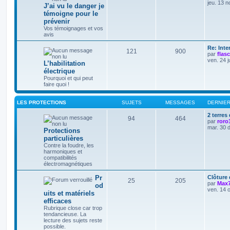
jeu. 13 n
J’ai vu le danger je
témoigne pour le
prévenir
Vos témoignages et vos
avis
Re: Int
121
900
par
flas
ven. 24 j
L’habilitation
électrique
Pourquoi et qui peut
faire quoi !
LES PROTECTIONS
SUJETS
MESSAGES
DERNIE
2 terres
94
464
par
roro
mar. 30 
Protections
particulières
Contre la foudre, les
harmoniques et
compatibilités
électromagnétiques
Pr
Clôture
25
205
par
Max
od
ven. 14 
uits et matériels
efficaces
Rubrique close car trop
tendancieuse. La
lecture des sujets reste
possible.