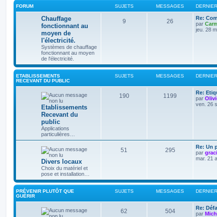
FORUM
SUJETS
MESSAGES
DERNIE
Chauffage
Re: Com
9
26
par
Carm
fonctionnant au
jeu. 28 
moyen de
l'électricité.
Systèmes de chauffage
fonctionnant au moyen
de l'électricité.
ETABLISSEMENTS
SUJETS
MESSAGES
DERNIE
RECEVANT DU PUBLIC
Re: Eti
190
1199
par
Oliv
ven. 26 
Etablissements
Recevant du
public
Applications
particulières…
Re: Un p
51
295
par
grac
mar. 21 
Divers locaux
Choix du matériel et
pose et installation…
PRÉVENIR PLUTÔT QUE
SUJETS
MESSAGES
DERNIE
GUÉRIR
Re: Défa
62
504
par
Mich