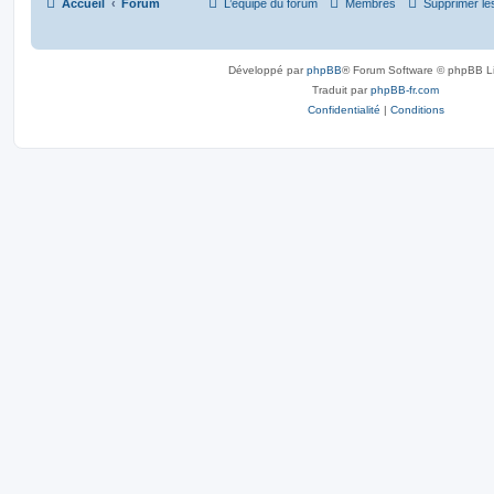
Accueil
Forum
L’équipe du forum
Membres
Supprimer le
Développé par
phpBB
® Forum Software © phpBB L
Traduit par
phpBB-fr.com
Confidentialité
|
Conditions