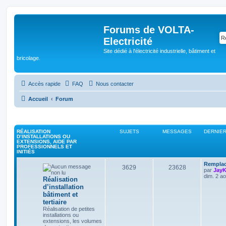
Forums de VOLTA-
Electricité
Site dédié à l'électricité industrielle, bâtiment et
bricolage.
Accès rapide
FAQ
Nous contacter
Accueil
Forum
RÉALISATION
SUJETS
MESSAGES
DERNIE
D’INSTALLATIONS OU
EXTENSIONS, AIDE PAR
PROFESSIONNELS ET
INITIÉS
Remplac
3629
23628
par
Jay
dim. 2 a
Réalisation
d’installation
bâtiment et
tertiaire
Réalisation de petites
installations ou
extensions, les volumes