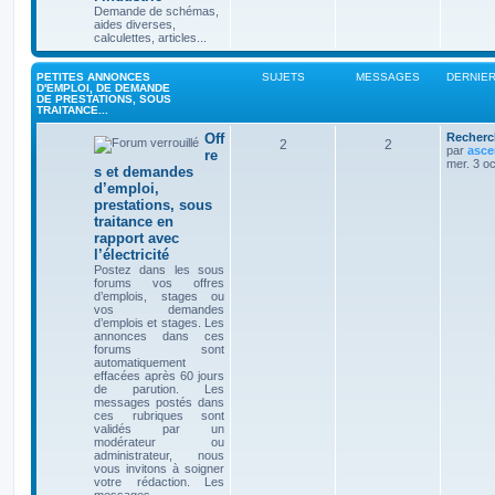
Demande de schémas,
aides diverses,
calculettes, articles...
PETITES ANNONCES
SUJETS
MESSAGES
DERNIE
D'EMPLOI, DE DEMANDE
DE PRESTATIONS, SOUS
TRAITANCE...
Off
Recherc
2
2
par
asce
re
mer. 3 o
s et demandes
d’emploi,
prestations, sous
traitance en
rapport avec
l’électricité
Postez dans les sous
forums vos offres
d’emplois, stages ou
vos demandes
d’emplois et stages. Les
annonces dans ces
forums sont
automatiquement
effacées après 60 jours
de parution. Les
messages postés dans
ces rubriques sont
validés par un
modérateur ou
administrateur, nous
vous invitons à soigner
votre rédaction. Les