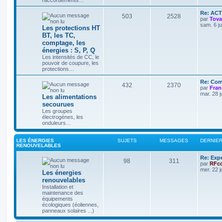
raccordements…
Re: AC
503
2528
par
Tov
sam. 6 j
Les protections HT
BT, les TC,
comptage, les
énergies : S, P, Q
Les intensités de CC, le
pouvoir de coupure, les
protections…
Re: Com
432
2370
par
Fran
mar. 28 j
Les alimentations
secourues
Les groupes
électrogènes, les
onduleurs…
LES ÉNERGIES
SUJETS
MESSAGES
DERNIE
RENOUVELABLES
Re: Exp
98
311
par
RFc
mer. 22 j
Les énergies
renouvelables
Installation et
maintenance des
équipements
écologiques (éoliennes,
panneaux solaires ...)