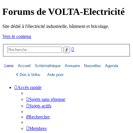
Forums de VOLTA-Electricité
Site dédié à l'électricité industrielle, bâtiment et bricolage.
Vers le contenu
Recherche
Rechercher
avancée
Liens
Accueil
Schémathèque
Annuaire
Nouvelles
Agenda
€ Don à Volta-
Aide pour
Életricité
image dans le
Accès rapide
forum
Sujets sans réponse
Sujets actifs
Rechercher
Membres