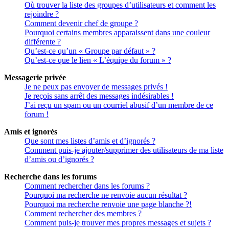
Où trouver la liste des groupes d’utilisateurs et comment les
rejoindre ?
Comment devenir chef de groupe ?
Pourquoi certains membres apparaissent dans une couleur
différente ?
Qu’est-ce qu’un « Groupe par défaut » ?
Qu’est-ce que le lien « L’équipe du forum » ?
Messagerie privée
Je ne peux pas envoyer de messages privés !
Je reçois sans arrêt des messages indésirables !
J’ai reçu un spam ou un courriel abusif d’un membre de ce
forum !
Amis et ignorés
Que sont mes listes d’amis et d’ignorés ?
Comment puis-je ajouter/supprimer des utilisateurs de ma liste
d’amis ou d’ignorés ?
Recherche dans les forums
Comment rechercher dans les forums ?
Pourquoi ma recherche ne renvoie aucun résultat ?
Pourquoi ma recherche renvoie une page blanche ?!
Comment rechercher des membres ?
Comment puis-je trouver mes propres messages et sujets ?