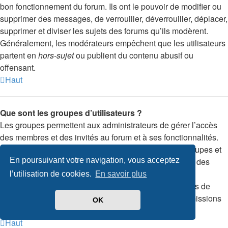
bon fonctionnement du forum. Ils ont le pouvoir de modifier ou
supprimer des messages, de verrouiller, déverrouiller, déplacer,
supprimer et diviser les sujets des forums qu’ils modèrent.
Généralement, les modérateurs empêchent que les utilisateurs
partent en
hors-sujet
ou publient du contenu abusif ou
offensant.
Haut
Que sont les groupes d’utilisateurs ?
Les groupes permettent aux administrateurs de gérer l’accès
des membres et des invités au forum et à ses fonctionnalités.
Chaque membre peut appartenir à un ou plusieurs groupes et
En poursuivant votre navigation, vous acceptez
chaque groupe peut avoir ses permissions. La gestion des
membres par l’intermédiaire des groupes permet aux
l’utilisation de cookies.
En savoir plus
administrateurs de modifier rapidement les permissions de
plusieurs membres à la fois, telles qu’ajouter des permissions
OK
de modération ou rendre accessible un forum privé.
Haut