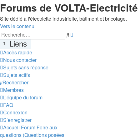
Forums de VOLTA-Electricité
Site dédié à l'électricité industrielle, bâtiment et bricolage.
Vers le contenu
Recherche
Rechercher
avancée
Liens
Accès rapide
Nous contacter
Sujets sans réponse
Sujets actifs
Rechercher
Membres
L’équipe du forum
FAQ
Connexion
S’enregistrer
Accueil
Forum
Foire aux
questions (Questions posées