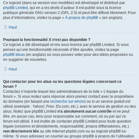
Ce logiciel (dans sa version non modifiée) est développé et distribué par
phpBB Limited
, qui en a les droits d’auteur. Il est publié sous la licence
publique générale GNU version 2 (GPL-2.0) et peut être diffusé librement. Pour
plus d’informations, visitez la page «
À propos de phpBB
» (en anglais).
Haut
Pourquoi la fonctionnalité X n’est pas disponible ?
Ce logiciel a été développé et mis sous licence par phpBB Limited. Si vous
pensez qu’une fonctionnalité nécessite d’être ajoutée, visitez la page
phpBB Ideas
(en anglais) où vous pouvez voter pour des idées proposées ou
en suggérer de nouvelles.
Haut
Qui contacter pour les abus ou les questions légales concernant ce
forum ?
Contactez n’importe lequel des administrateurs de la liste « L’équipe du
forum ». Si vous restez sans réponse alors prenez contact avec le propriétaire
du domaine (en faisant une
recherche sur whois
) ou si un service gratuit est
utilisé (exemple : Yahoo!, Free, f2s.com, etc.), avec le service de gestion ou des
abus. Notez que phpBB Limited
n’a absolument aucun contrôle
et ne peut
être, en aucun cas, tenu pour responsable sur
comment
,
où
ou
par qui
ce
forum est utilisé. Il est inutile de contacter phpBB Limited pour toute question
légale (cessions et désistements, responsabilité, propos diffamatoires, etc.)
non directement liée
au site Internet phpbb.com ou au logiciel phpBB lui-
même. Si vous adressez un courriel au groupe phpBB à propos de l’utilisation