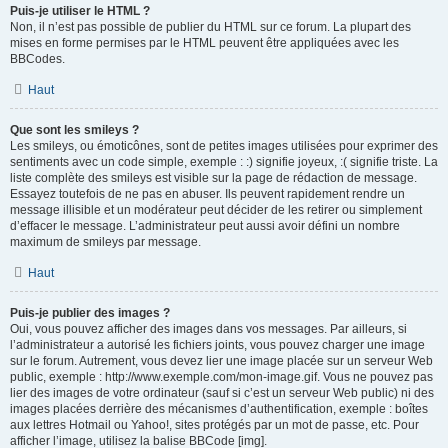
Puis-je utiliser le HTML ?
Non, il n’est pas possible de publier du HTML sur ce forum. La plupart des
mises en forme permises par le HTML peuvent être appliquées avec les
BBCodes.
Haut
Que sont les smileys ?
Les smileys, ou émoticônes, sont de petites images utilisées pour exprimer des
sentiments avec un code simple, exemple : :) signifie joyeux, :( signifie triste. La
liste complète des smileys est visible sur la page de rédaction de message.
Essayez toutefois de ne pas en abuser. Ils peuvent rapidement rendre un
message illisible et un modérateur peut décider de les retirer ou simplement
d’effacer le message. L’administrateur peut aussi avoir défini un nombre
maximum de smileys par message.
Haut
Puis-je publier des images ?
Oui, vous pouvez afficher des images dans vos messages. Par ailleurs, si
l’administrateur a autorisé les fichiers joints, vous pouvez charger une image
sur le forum. Autrement, vous devez lier une image placée sur un serveur Web
public, exemple : http://www.exemple.com/mon-image.gif. Vous ne pouvez pas
lier des images de votre ordinateur (sauf si c’est un serveur Web public) ni des
images placées derrière des mécanismes d’authentification, exemple : boîtes
aux lettres Hotmail ou Yahoo!, sites protégés par un mot de passe, etc. Pour
afficher l’image, utilisez la balise BBCode [img].