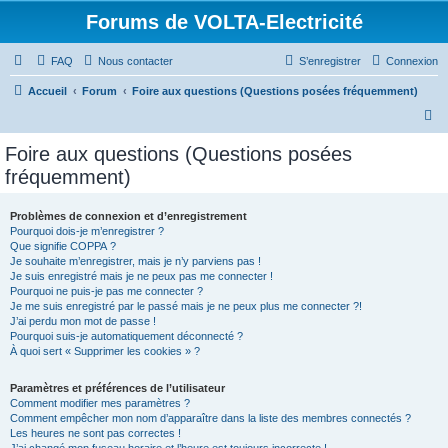
Forums de VOLTA-Electricité
FAQ
Nous contacter
S’enregistrer
Connexion
Accueil
Forum
Foire aux questions (Questions posées fréquemment)
R
e
Foire aux questions (Questions posées
c
fréquemment)
h
e
Problèmes de connexion et d’enregistrement
Pourquoi dois-je m’enregistrer ?
r
Que signifie COPPA ?
c
Je souhaite m’enregistrer, mais je n’y parviens pas !
Je suis enregistré mais je ne peux pas me connecter !
h
Pourquoi ne puis-je pas me connecter ?
Je me suis enregistré par le passé mais je ne peux plus me connecter ?!
e
J’ai perdu mon mot de passe !
r
Pourquoi suis-je automatiquement déconnecté ?
À quoi sert « Supprimer les cookies » ?
Paramètres et préférences de l’utilisateur
Comment modifier mes paramètres ?
Comment empêcher mon nom d’apparaître dans la liste des membres connectés ?
Les heures ne sont pas correctes !