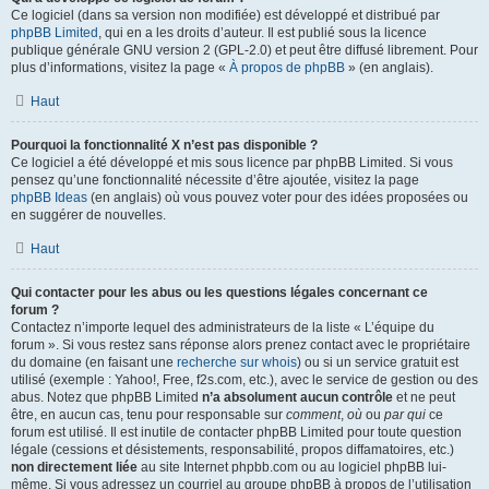
Ce logiciel (dans sa version non modifiée) est développé et distribué par
phpBB Limited
, qui en a les droits d’auteur. Il est publié sous la licence
publique générale GNU version 2 (GPL-2.0) et peut être diffusé librement. Pour
plus d’informations, visitez la page «
À propos de phpBB
» (en anglais).
Haut
Pourquoi la fonctionnalité X n’est pas disponible ?
Ce logiciel a été développé et mis sous licence par phpBB Limited. Si vous
pensez qu’une fonctionnalité nécessite d’être ajoutée, visitez la page
phpBB Ideas
(en anglais) où vous pouvez voter pour des idées proposées ou
en suggérer de nouvelles.
Haut
Qui contacter pour les abus ou les questions légales concernant ce
forum ?
Contactez n’importe lequel des administrateurs de la liste « L’équipe du
forum ». Si vous restez sans réponse alors prenez contact avec le propriétaire
du domaine (en faisant une
recherche sur whois
) ou si un service gratuit est
utilisé (exemple : Yahoo!, Free, f2s.com, etc.), avec le service de gestion ou des
abus. Notez que phpBB Limited
n’a absolument aucun contrôle
et ne peut
être, en aucun cas, tenu pour responsable sur
comment
,
où
ou
par qui
ce
forum est utilisé. Il est inutile de contacter phpBB Limited pour toute question
légale (cessions et désistements, responsabilité, propos diffamatoires, etc.)
non directement liée
au site Internet phpbb.com ou au logiciel phpBB lui-
même. Si vous adressez un courriel au groupe phpBB à propos de l’utilisation