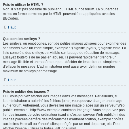
Puis-je utiliser le HTML ?
Non, il n’est pas possible de publier du HTML sur ce forum. La plupart des
mises en forme permises par le HTML peuvent être appliquées avec les
BBCodes.
Haut
Que sont les smileys ?
Les smileys, ou émoticônes, sont de petites images utilisées pour exprimer des
sentiments avec un code simple, exemple : :) signifie joyeux, :( signifie triste. La
liste complète des smileys est visible sur la page de rédaction de message.
Essayez toutefois de ne pas en abuser. Ils peuvent rapidement rendre un
message illisible et un modérateur peut décider de les retirer ou simplement
d’effacer le message. L’administrateur peut aussi avoir défini un nombre
maximum de smileys par message.
Haut
Puis-je publier des images ?
Oui, vous pouvez afficher des images dans vos messages. Par ailleurs, si
l’administrateur a autorisé les fichiers joints, vous pouvez charger une image
sur le forum. Autrement, vous devez lier une image placée sur un serveur Web
public, exemple : http://www.exemple.com/mon-image.gif. Vous ne pouvez pas
lier des images de votre ordinateur (sauf si c’est un serveur Web public) ni des
images placées derrière des mécanismes d’authentification, exemple : boîtes
aux lettres Hotmail ou Yahoo!, sites protégés par un mot de passe, etc. Pour
afficher l’image, utilisez la balise BBCode [img].