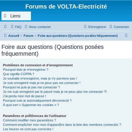
Forums de VOLTA-Electricité
Liens
FAQ
Nous contacter
S’enregistrer
Connexion
R
Accueil
Forum
Foire aux questions (Questions posées fréquemment)
e
Foire aux questions (Questions posées
c
fréquemment)
h
e
Problèmes de connexion et d’enregistrement
Pourquoi dois-je m’enregistrer ?
r
Que signifie COPPA ?
c
Je souhaite m’enregistrer, mais je n’y parviens pas !
Je suis enregistré mais je ne peux pas me connecter !
h
Pourquoi ne puis-je pas me connecter ?
Je me suis enregistré par le passé mais je ne peux plus me connecter ?!
e
J’ai perdu mon mot de passe !
r
Pourquoi suis-je automatiquement déconnecté ?
À quoi sert « Supprimer les cookies » ?
Paramètres et préférences de l’utilisateur
Comment modifier mes paramètres ?
Comment empêcher mon nom d’apparaître dans la liste des membres connectés ?
Les heures ne sont pas correctes !