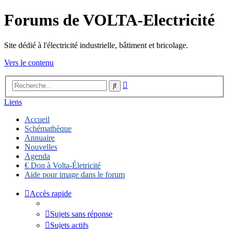
Forums de VOLTA-Electricité
Site dédié à l'électricité industrielle, bâtiment et bricolage.
Vers le contenu
Recherche
Rechercher
avancée
Liens
Accueil
Schémathèque
Annuaire
Nouvelles
Agenda
€ Don à Volta-Életricité
Aide pour image dans le forum
Accès rapide
Sujets sans réponse
Sujets actifs