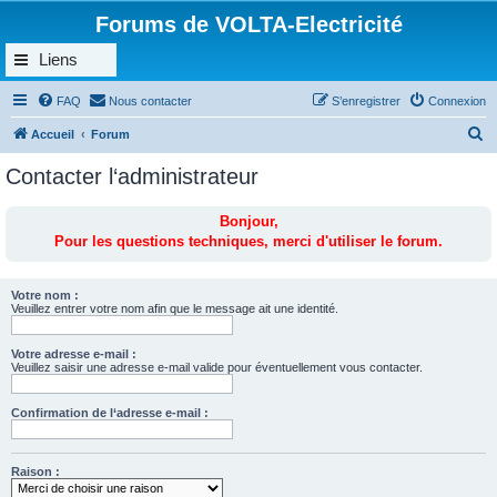
Forums de VOLTA-Electricité
Liens
FAQ
Nous contacter
S’enregistrer
Connexion
R
Accueil
Forum
e
Contacter l‘administrateur
c
h
Bonjour,
Pour les questions techniques, merci d'utiliser le forum.
e
r
c
Votre nom :
Veuillez entrer votre nom afin que le message ait une identité.
h
e
Votre adresse e-mail :
Veuillez saisir une adresse e-mail valide pour éventuellement vous contacter.
r
Confirmation de l‘adresse e-mail :
Raison :