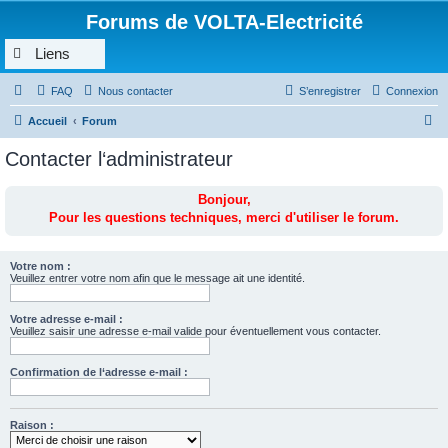
Forums de VOLTA-Electricité
Liens
FAQ
Nous contacter
S’enregistrer
Connexion
R
Accueil
Forum
e
Contacter l‘administrateur
c
h
Bonjour,
Pour les questions techniques, merci d'utiliser le forum.
e
r
c
Votre nom :
Veuillez entrer votre nom afin que le message ait une identité.
h
e
Votre adresse e-mail :
Veuillez saisir une adresse e-mail valide pour éventuellement vous contacter.
r
Confirmation de l‘adresse e-mail :
Raison :