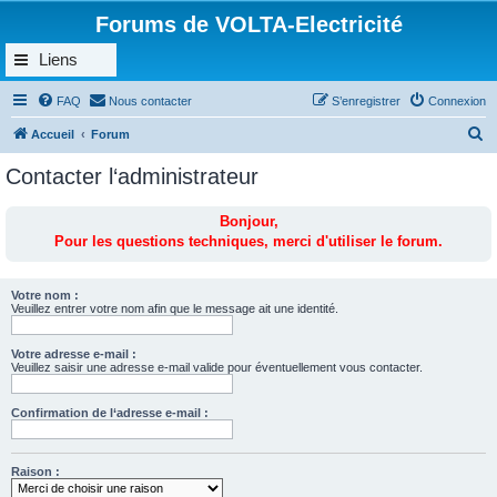
Forums de VOLTA-Electricité
Liens
FAQ
Nous contacter
S’enregistrer
Connexion
R
Accueil
Forum
e
Contacter l‘administrateur
c
h
Bonjour,
Pour les questions techniques, merci d'utiliser le forum.
e
r
c
Votre nom :
Veuillez entrer votre nom afin que le message ait une identité.
h
e
Votre adresse e-mail :
Veuillez saisir une adresse e-mail valide pour éventuellement vous contacter.
r
Confirmation de l‘adresse e-mail :
Raison :