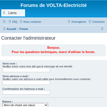
Forums de VOLTA-Electricité
Liens
FAQ
Nous contacter
S’enregistrer
Connexion
R
Accueil
Forum
e
Contacter l‘administrateur
c
h
Bonjour,
Pour les questions techniques, merci d'utiliser le forum.
e
r
c
Votre nom :
Veuillez entrer votre nom afin que le message ait une identité.
h
e
Votre adresse e-mail :
Veuillez saisir une adresse e-mail valide pour éventuellement vous contacter.
r
Confirmation de l‘adresse e-mail :
Raison :