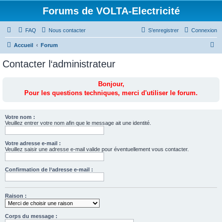
Forums de VOLTA-Electricité
FAQ
Nous contacter
S’enregistrer
Connexion
R
Accueil
Forum
e
Contacter l‘administrateur
c
h
Bonjour,
Pour les questions techniques, merci d'utiliser le forum.
e
r
c
Votre nom :
Veuillez entrer votre nom afin que le message ait une identité.
h
e
Votre adresse e-mail :
Veuillez saisir une adresse e-mail valide pour éventuellement vous contacter.
r
Confirmation de l‘adresse e-mail :
Raison :
Corps du message :