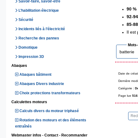
Savoir-faire, savoir-être
90 %
L’habilitation électrique
92-9
Sécurité
85-8
Incidents liés à l’électricité
Il est
Recherche des pannes
Mots-
Domotique
batterie
Impression 3D
Abaques
Date de créat
Abaques bâtiment
Dernière modi
Abaques Divers industrie
Catégorie :
Do
Choix protections transformateurs
Page lue
516 
Calculettes moteurs
Calculs divers du moteur triphasé
Rotation des moteurs et des éléments
entraînés
Webmaster infos - Contact - Recommander