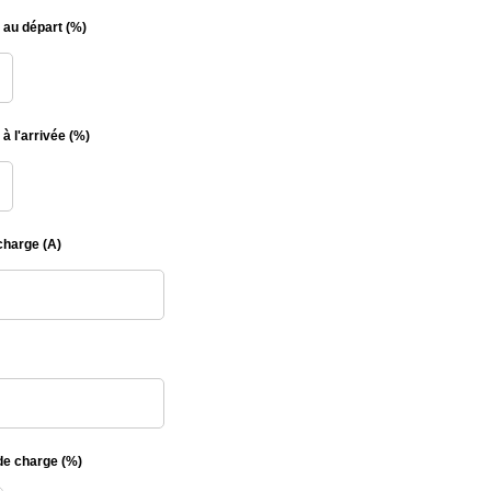
au départ (%)
à l'arrivée (%)
charge (A)
e charge (%)