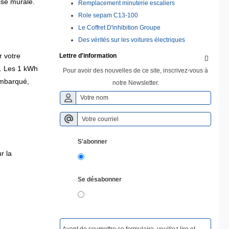
ise murale.
Remplacement minuterie escaliers
Role sepam C13-100
Le Coffret D'inhibition Groupe
Des vérités sur les voitures électriques
 votre 
Lettre d'information

. Les 1 kWh 
Pour avoir des nouvelles de ce site, inscrivez-vous à
mbarqué, 
notre Newsletter.
S'abonner
r la
Se désabonner
Avant de soumettre ce formulaire, veuillez lire et