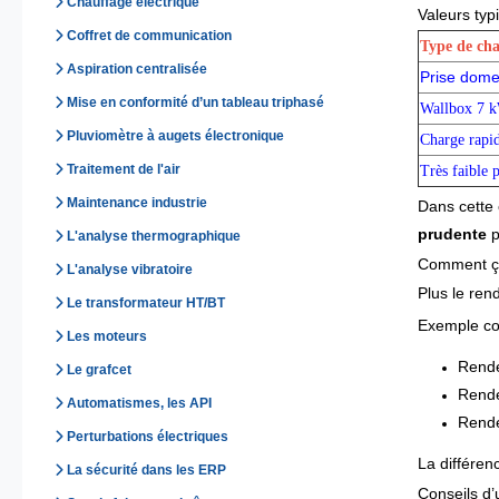
Chauffage électrique
Valeurs ty
Coffret de communication
Type de cha
Aspiration centralisée
Prise dome
Mise en conformité d’un tableau triphasé
Wallbox 7 
Pluviomètre à augets électronique
Charge rapi
Traitement de l'air
Très faible 
Maintenance industrie
Dans cette c
prudente
 
L'analyse thermographique
Comment ça
L'analyse vibratoire
Plus le ren
Le transformateur HT/BT
Exemple co
Les moteurs
Rend
Le grafcet
Rend
Automatismes, les API
Rend
Perturbations électriques
La différen
La sécurité dans les ERP
Conseils d’u