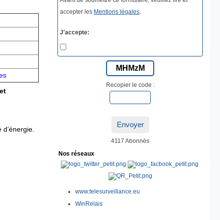
accepter les
Mentions légales
.
J'accepte:
MHMzM
ves
Recopier le code :
et 
Envoyer
 d’énergie.
4117 Abonnés
Nos réseaux
www.telesurveillance.eu
WinRelais