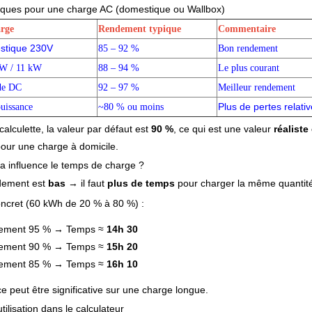
piques pour une charge AC (domestique ou Wallbox)
rge
Rendement typique
Commentaire
stique 230V
85 – 92 %
Bon rendement
kW / 11 kW
88 – 94 %
Le plus courant
de DC
92 – 97 %
Meilleur rendement
Plus de pertes relati
puissance
~80 % ou moins
alculette, la valeur par défaut est 
90 %
, ce qui est une valeur 
réaliste 
pour une charge à domicile.
 influence le temps de charge ?
dement est 
bas
 → il faut 
plus de temps
 pour charger la même quantité
ncret (60 kWh de 20 % à 80 %) :
ement 95 % → Temps ≈
14h 30
ement 90 % → Temps ≈
15h 20
ement 85 % → Temps ≈
16h 10
ce peut être significative sur une charge longue.
tilisation dans le calculateur