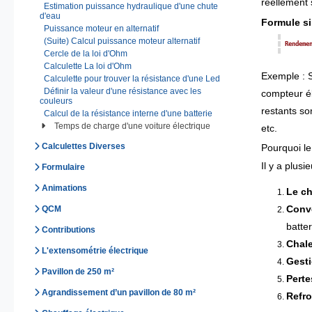
réellement 
Estimation puissance hydraulique d'une chute
d'eau
Formule si
Puissance moteur en alternatif
(Suite) Calcul puissance moteur alternatif
Rendeme
Cercle de la loi d'Ohm
Calculette La loi d'Ohm
Exemple : S
Calculette pour trouver la résistance d'une Led
Définir la valeur d'une résistance avec les
compteur él
couleurs
restants so
Calcul de la résistance interne d'une batterie
Temps de charge d'une voiture électrique
etc.
Calculettes Diverses
Pourquoi le
Il y a plusi
Formulaire
Animations
Le c
Conv
QCM
batter
Contributions
Chale
L'extensométrie électrique
Gest
Pavillon de 250 m²
Perte
Agrandissement d’un pavillon de 80 m²
Refro