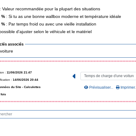
: Valeur recommandée pour la plupart des situations
4 %
: Si tu as une bonne wallbox moderne et température idéale
8 %
: Par temps froid ou avec une vieille installation
 possible d'ajuster selon le véhicule et le matériel
clés associés
voiture
ion :
11/06/2026 21:47
fication :
14/06/2026 20:44
nnées du Site -
Calculettes
Prévisualiser...
Imprimer..
fois