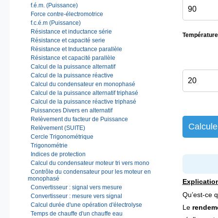
f.é.m. (Puissance)
Force contre-électromotrice
f.c.é.m (Puissance)
Résistance et inductance série
Température 
Résistance et capacité serie
Résistance et Inductance parallèle
Résistance et capacité parallèle
Calcul de la puissance alternatif
Calcul de la puissance réactive
Calcul du condensateur en monophasé
Calcul de la puissance alternatif triphasé
Calcul de la puissance réactive triphasé
Puissances Divers en alternatif
Relèvement du facteur de Puissance
Calcule
Relèvement (SUITE)
Cercle Trigonométrique
Trigonométrie
Indices de protection
Calcul du condensateur moteur tri vers mono
Contrôle du condensateur pour les moteur en
monophasé
Explicatio
Convertisseur : signal vers mesure
Qu’est-ce 
Convertisseur : mesure vers signal
Calcul durée d'une opération d'électrolyse
Le 
rendem
Temps de chauffe d'un chauffe eau