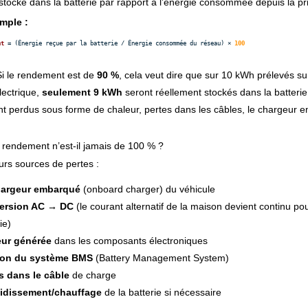
stocké dans la batterie par rapport à l’énergie consommée depuis la pr
mple :
nt
 = (Énergie reçue par la batterie / Énergie consommée du réseau) × 
100
i le rendement est de 
90 %
, cela veut dire que sur 10 kWh prélevés sur
ectrique, 
seulement 9 kWh
 seront réellement stockés dans la batterie
nt perdus sous forme de chaleur, pertes dans les câbles, le chargeur e
 rendement n’est-il jamais de 100 % ?
eurs sources de pertes :
hargeur embarqué
(onboard charger) du véhicule
ersion AC → DC
(le courant alternatif de la maison devient continu pou
ie)
ur générée
dans les composants électroniques
ion du système BMS
(Battery Management System)
s dans le câble
de charge
idissement/chauffage
de la batterie si nécessaire